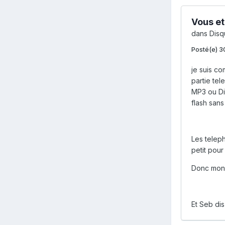
Vous et
dans
Disq
Posté(e)
3
je suis co
partie tel
MP3 ou Div
flash sans
Les teleph
petit pour 
Donc mon c
Et Seb di