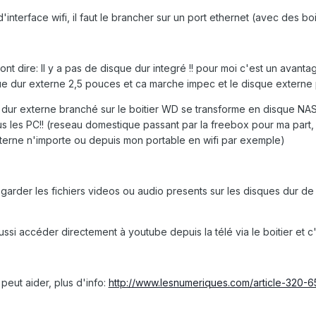
 d'interface wifi, il faut le brancher sur un port ethernet (avec des bo
nt dire: Il y a pas de disque dur integré !! pour moi c'est un avantage 
ue dur externe 2,5 pouces et ca marche impec et le disque externe peut
 dur externe branché sur le boitier WD se transforme en disque NAS
us les PC!! (reseau domestique passant par la freebox pour ma part
terne n'importe ou depuis mon portable en wifi par exemple)
garder les fichiers videos ou audio presents sur les disques dur d
ssi accéder directement à youtube depuis la télé via le boitier et c
a peut aider, plus d'info:
http://www.lesnumeriques.com/article-320-6