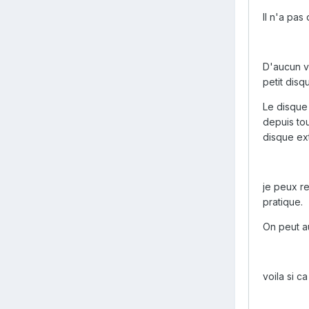
Il n'a pas
D'aucun vo
petit disq
Le disque
depuis to
disque ex
je peux re
pratique.
On peut au
voila si c