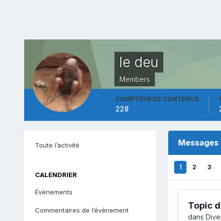
le deu
Members
COMPTEUR DE CONTENUS
228
Messages p
Toute l’activité
1
2
3
CALENDRIER
Évènements
Topic d
Commentaires de l’évènement
dans
Diver