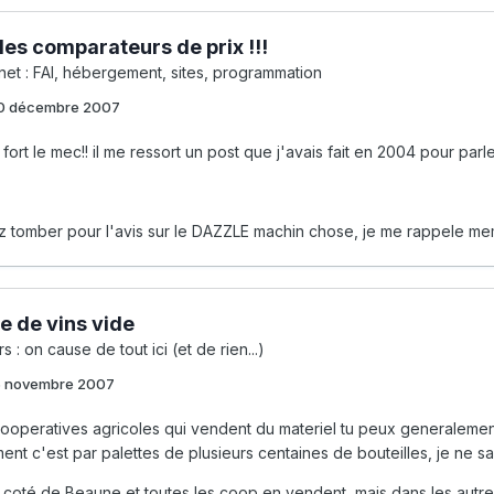
es comparateurs de prix !!!
rnet : FAI, hébergement, sites, programmation
0 décembre 2007
fort le mec!! il me ressort un post que j'avais fait en 2004 pour parle
z tomber pour l'avis sur le DAZZLE machin chose, je me rappele meme 
le de vins vide
s : on cause de tout ici (et de rien...)
6 novembre 2007
ooperatives agricoles qui vendent du materiel tu peux generalement 
nt c'est par palettes de plusieurs centaines de bouteilles, je ne sais p
 coté de Beaune et toutes les coop en vendent, mais dans les autres