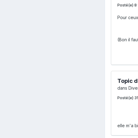
Posté(e)
8 
Pour ceux
(Bon il fa
Topic d
dans
Diver
Posté(e)
3
elle m'a b