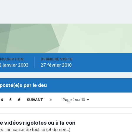
INSCRIPTION
DERNIÈRE VISITE
2 janvier 2003
27 février 2010
osté(e)s par le deu
4
5
6
SUIVANT
Page 1 sur 10
e vidéos rigolotes ou à la con
s : on cause de tout ici (et de rien...)