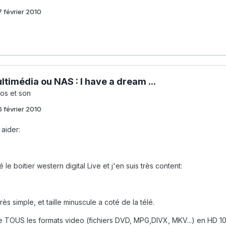
7 février 2010
timédia ou NAS : I have a dream ...
os et son
6 février 2010
 aider:
 le boitier western digital Live et j'en suis très content:
rès simple, et taille minuscule a coté de la télé.
e TOUS les formats video (fichiers DVD, MPG,DIVX, MKV...) en HD 1