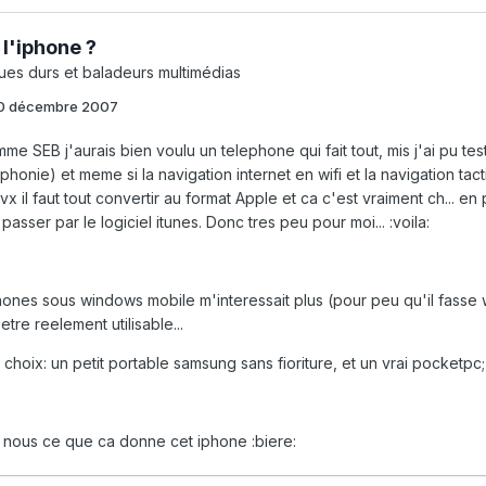
 l'iphone ?
ues durs et baladeurs multimédias
0 décembre 2007
mme SEB j'aurais bien voulu un telephone qui fait tout, mis j'ai pu te
ephonie) et meme si la navigation internet en wifi et la navigation tact
x il faut tout convertir au format Apple et ca c'est vraiment ch... en
 passer par le logiciel itunes. Donc tres peu pour moi... :voila:
ones sous windows mobile m'interessait plus (pour peu qu'il fasse wi
etre reelement utilisable...
hoix: un petit portable samsung sans fioriture, et un vrai pocketpc; c
s nous ce que ca donne cet iphone :biere: