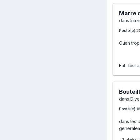
Marre d
dans
Inte
Posté(e)
2
Ouah trop 
Euh laisse
Bouteil
dans
Diver
Posté(e)
1
dans les c
generaleme
J'habite a