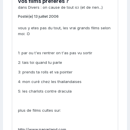
vos films préférés ?
dans
Divers : on cause de tout ici (et de rien...)
Posté(e)
13 juillet 2006
vous y etes pas du tout, les vrai grands films selon
moi: :D
1: par ou t'es rentrer on t'as pas vu sortir
2: tais toi quand tu parle
3: prends ta rolls et va pointer
4: mon curé chez les thailandaises
5: les charlots contre dracula
plus de films cultes sur:
http://www.nanarland.com