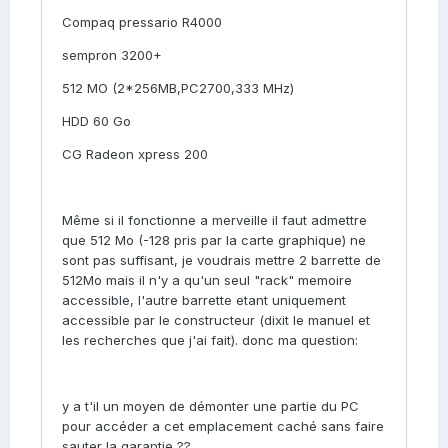
Compaq pressario R4000
sempron 3200+
512 MO (2*256MB,PC2700,333 MHz)
HDD 60 Go
CG Radeon xpress 200
Même si il fonctionne a merveille il faut admettre
que 512 Mo (-128 pris par la carte graphique) ne
sont pas suffisant, je voudrais mettre 2 barrette de
512Mo mais il n'y a qu'un seul "rack" memoire
accessible, l'autre barrette etant uniquement
accessible par le constructeur (dixit le manuel et
les recherches que j'ai fait). donc ma question:
y a t'il un moyen de démonter une partie du PC
pour accéder a cet emplacement caché sans faire
sauter la garantie ??