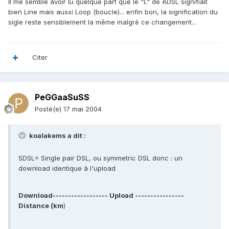
Il me semble avoir lu quelque part que le "L" de ADSL signifiait
bien Line mais aussi Loop (boucle)... enfin bon, la signification du
sigle reste sensiblement la même malgrè ce changement...
Citer
PeGGaaSuSS
Posté(e)
17 mai 2004
koalakems a dit :
SDSL= Single pair DSL, ou symmetric DSL donc : un
download identique à l'upload
Download------------------ Upload ----------------
Distance (km
)