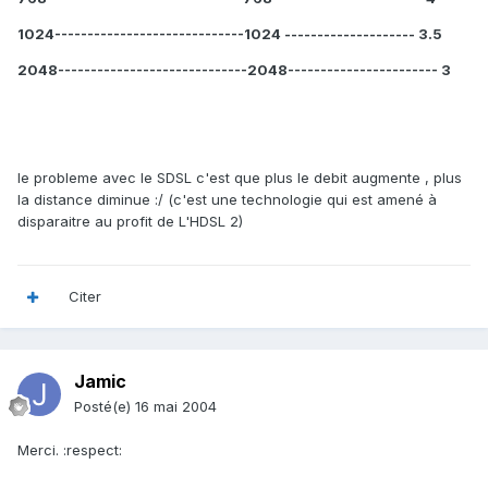
1024-----------------------------1024 -------------------- 3.5
2048-----------------------------2048----------------------- 3
le probleme avec le SDSL c'est que plus le debit augmente , plus
la distance diminue :/ (c'est une technologie qui est amené à
disparaitre au profit de L'HDSL 2)
Citer
Jamic
Posté(e)
16 mai 2004
Merci. :respect: