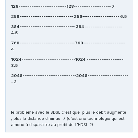
128--------------------------128-------------------- 7
256----------------------------- 256-------------------- 6.5
384------------------------------ 384 --------------------
4.5
768------------------------------768-----------------------
4
1024-----------------------------1024 --------------------
3.5
2048-----------------------------2048----------------------
- 3
le probleme avec le SDSL c'est que plus le debit augmente
, plus la distance diminue :/ (c'est une technologie qui est
amené à disparaitre au profit de L'HDSL 2)