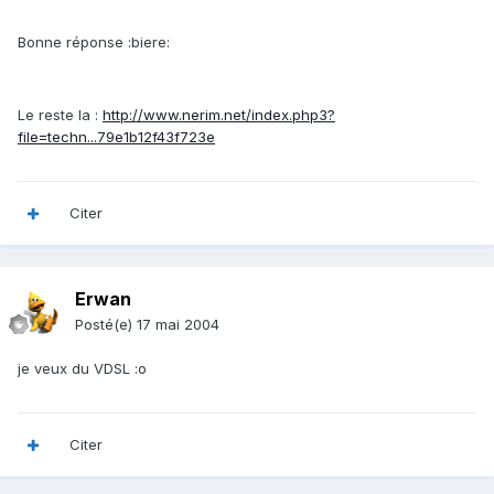
Bonne réponse :biere:
Le reste la :
http://www.nerim.net/index.php3?
file=techn...79e1b12f43f723e
Citer
Erwan
Posté(e)
17 mai 2004
je veux du VDSL :o
Citer