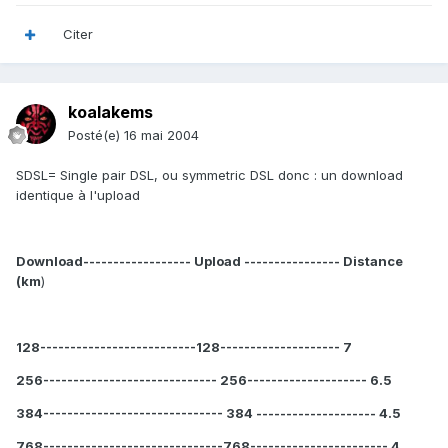
Citer
koalakems
Posté(e)
16 mai 2004
SDSL= Single pair DSL, ou symmetric DSL donc : un download
identique à l'upload
Download------------------ Upload ---------------- Distance
(km
)
128--------------------------128-------------------- 7
256----------------------------- 256-------------------- 6.5
384------------------------------ 384 -------------------- 4.5
768------------------------------768----------------------- 4