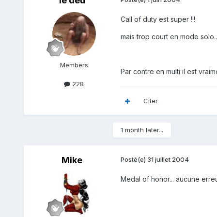
le deu
Call of duty est super !!!
mais trop court en mode solo...
Members
Par contre en multi il est vraim
228
Citer
1 month later...
Mike
Posté(e)
31 juillet 2004
Medal of honor... aucune erreur