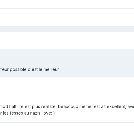
eur possible c'est le meilleur.
 mod half life est plus réaliste, beaucoup meme, est ait excellent, av
 les fesses au nazis :love: )