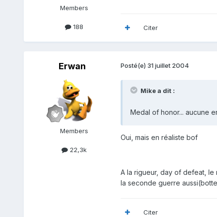
Members
188
Citer
Erwan
Posté(e)
31 juillet 2004
Mike a dit :
Medal of honor... aucune err
Members
Oui, mais en réaliste bof
22,3k
A la rigueur, day of defeat, le
la seconde guerre aussi(botter
Citer