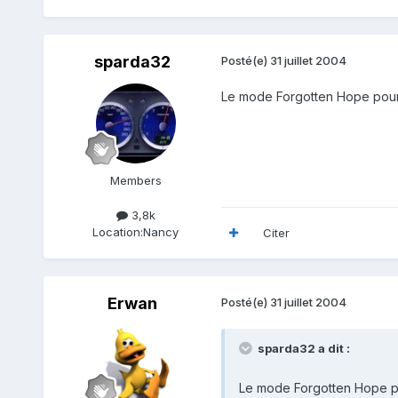
sparda32
Posté(e)
31 juillet 2004
Le mode Forgotten Hope pour BF
Members
3,8k
Location:
Nancy
Citer
Erwan
Posté(e)
31 juillet 2004
sparda32 a dit :
Le mode Forgotten Hope pou