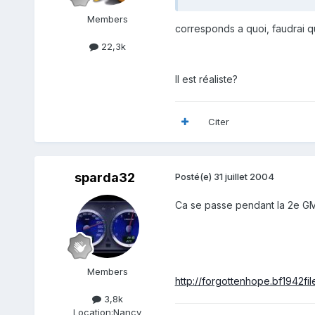
Members
corresponds a quoi, faudrai que
22,3k
Il est réaliste?
Citer
sparda32
Posté(e)
31 juillet 2004
Ca se passe pendant la 2e GM. 
Members
http://forgottenhope.bf1942fil
3,8k
Location:
Nancy