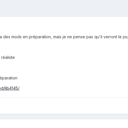
 a des mods en préparation, mais je ne pense pas qu'il verront le jour
 réaliste
éparation
d/lib4145/