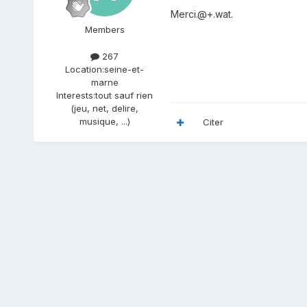
Merci.@+.wat.
Members
267
Location:
seine-et-
marne
Interests:
tout sauf rien
(jeu, net, delire,
musique, ...)
Citer