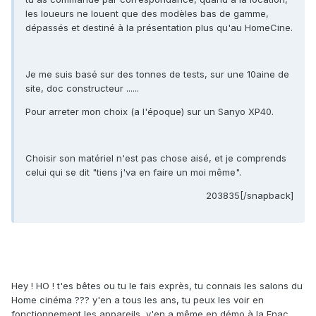
les loueurs ne louent que des modèles bas de gamme,
dépassés et destiné à la présentation plus qu'au HomeCine.
Je me suis basé sur des tonnes de tests, sur une 10aine de
site, doc constructeur ......
Pour arreter mon choix (a l'époque) sur un Sanyo XP40.
Choisir son matériel n'est pas chose aisé, et je comprends
celui qui se dit "tiens j'va en faire un moi même".
203835[/snapback]
Hey ! HO ! t'es bêtes ou tu le fais exprès, tu connais les salons du
Home cinéma ??? y'en a tous les ans, tu peux les voir en
fonctionnement les appareils, y'en a même en démo à la Fnac