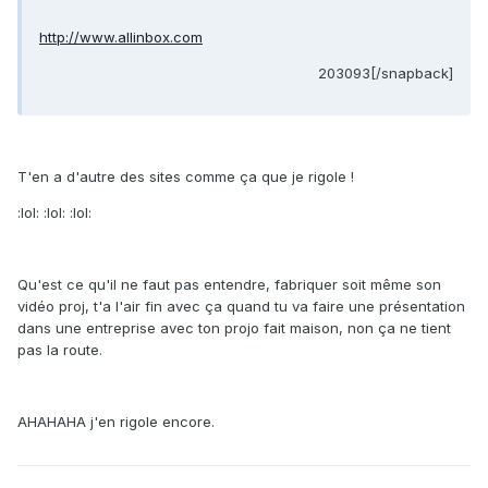
http://www.allinbox.com
203093[/snapback]
T'en a d'autre des sites comme ça que je rigole !
:lol: :lol: :lol:
Qu'est ce qu'il ne faut pas entendre, fabriquer soit même son
vidéo proj, t'a l'air fin avec ça quand tu va faire une présentation
dans une entreprise avec ton projo fait maison, non ça ne tient
pas la route.
AHAHAHA j'en rigole encore.