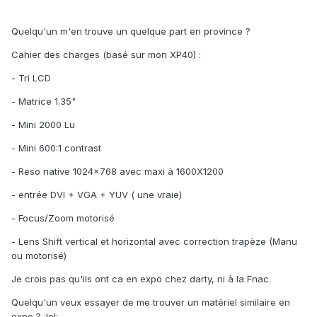
Quelqu'un m'en trouve un quelque part en province ?
Cahier des charges (basé sur mon XP40) :
- Tri LCD
- Matrice 1.35"
- Mini 2000 Lu
- Mini 600:1 contrast
- Reso native 1024x768 avec maxi à 1600X1200
- entrée DVI + VGA + YUV ( une vraie)
- Focus/Zoom motorisé
- Lens Shift vertical et horizontal avec correction trapèze (Manu
ou motorisé)
Je crois pas qu'ils ont ca en expo chez darty, ni à la Fnac.
Quelqu'un veux essayer de me trouver un matériel similaire en
expo ? :lol: