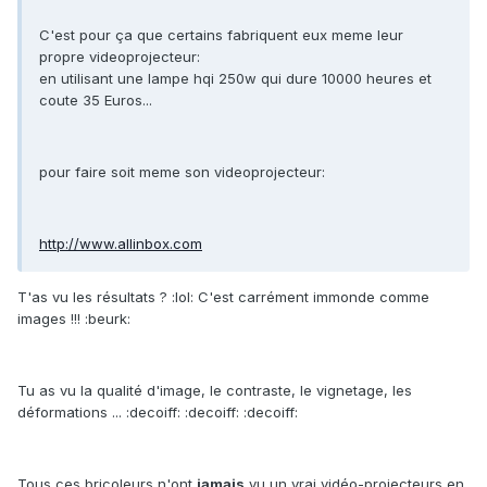
C'est pour ça que certains fabriquent eux meme leur
propre videoprojecteur:
en utilisant une lampe hqi 250w qui dure 10000 heures et
coute 35 Euros...
pour faire soit meme son videoprojecteur:
http://www.allinbox.com
T'as vu les résultats ? :lol: C'est carrément immonde comme
images !!! :beurk:
Tu as vu la qualité d'image, le contraste, le vignetage, les
déformations ... :decoiff: :decoiff: :decoiff:
Tous ces bricoleurs n'ont
jamais
vu un vrai vidéo-projecteurs en