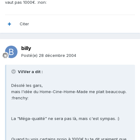
vaut pas 1000€. :non:
Citer
billy
Posté(e)
28 décembre 2004
VilVer a dit :
Désolé les gars,
mais l'idée du Home-Cine-Home-Made me plait beaucoup.
:frenchy:
La "Méga-qualité" ne sera pas là, mais c'est sympas. :)
Quand tu vois certains projo à 1000€ tu te dit vraiment que