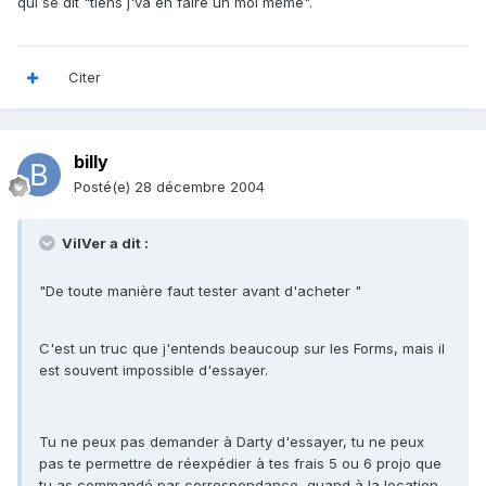
qui se dit "tiens j'va en faire un moi même".
Citer
billy
Posté(e)
28 décembre 2004
VilVer a dit :
"De toute manière faut tester avant d'acheter "
C'est un truc que j'entends beaucoup sur les Forms, mais il
est souvent impossible d'essayer.
Tu ne peux pas demander à Darty d'essayer, tu ne peux
pas te permettre de réexpédier à tes frais 5 ou 6 projo que
tu as commandé par correspondance, quand à la location,