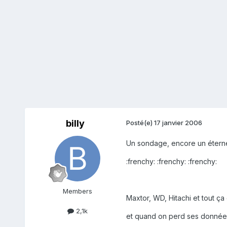
billy
Posté(e)
17 janvier 2006
Un sondage, encore un éternel
:frenchy: :frenchy: :frenchy:
Members
Maxtor, WD, Hitachi et tout ç
2,1k
et quand on perd ses données