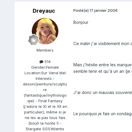
Dreyauc
Posté(e)
17 janvier 2006
Bonjour
Ce matin j'ai visiblement mon 
Members
514
Mais j'hésite entre les marqu
Gender:
Female
semble tenir et qu'à un an (je c
Location:
Sur Vana'diel
Interests:
-
dessin/peinture/sculptu
re
J'ai donc un mauvais souvenir
(fantastique/mythologo
qie) - Final Fantasy
(j'adore le XI et le XII en
particulier), même si je
Le pourquoi je fais un sonda
ne les ai pas tous fais
(bouh la honte !) -
Stargate SG1/Atlantis