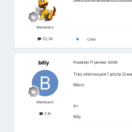
Members
22,3k
Citer
billy
Posté(e)
17 janvier 2006
Très intérressant l'article Erwa
Merci
Members
A+
2,1k
Billy