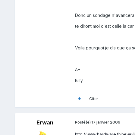
Donc un sondage n'avancera a 
te diront moi c'est celle la car l
Voila pourquoi je dis que ça se
A+
Billy
Citer
Erwan
Posté(e)
17 janvier 2006
http://www.hardware.fr/news/l