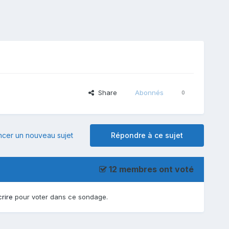
Share
Abonnés
0
er un nouveau sujet
Répondre à ce sujet
12 membres ont voté
crire
pour voter dans ce sondage.