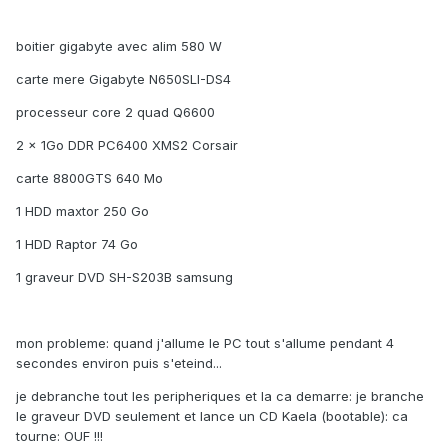
boitier gigabyte avec alim 580 W
carte mere Gigabyte N650SLI-DS4
processeur core 2 quad Q6600
2 x 1Go DDR PC6400 XMS2 Corsair
carte 8800GTS 640 Mo
1 HDD maxtor 250 Go
1 HDD Raptor 74 Go
1 graveur DVD SH-S203B samsung
mon probleme: quand j'allume le PC tout s'allume pendant 4
secondes environ puis s'eteind...
je debranche tout les peripheriques et la ca demarre: je branche
le graveur DVD seulement et lance un CD Kaela (bootable): ca
tourne: OUF !!!