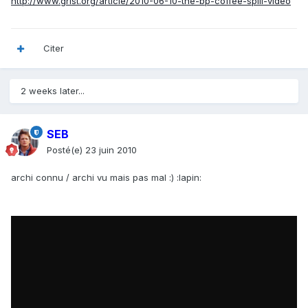
http://www.grist.org/article/2010-06-10-the-bp-coffee-spill-video
Citer
2 weeks later...
SEB
Posté(e)
23 juin 2010
archi connu / archi vu mais pas mal :) :lapin: