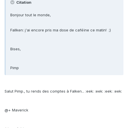
Citation
Bonjour tout le monde,
Fallken: j'ai encore pris ma dose de caféïne ce matin! ;)
Bises,
Pimp
Salut Pimp., tu rends des comptes à Falken... :eek: :eek: :eek: :eek:
@+ Maverick