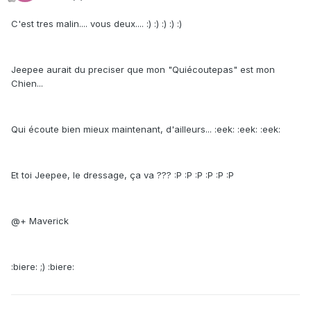
C'est tres malin.... vous deux.... :) :) :) :) :)
Jeepee aurait du preciser que mon "Quiécoutepas" est mon
Chien...
Qui écoute bien mieux maintenant, d'ailleurs... :eek: :eek: :eek:
Et toi Jeepee, le dressage, ça va ??? :P :P :P :P :P :P
@+ Maverick
:biere: ;) :biere: