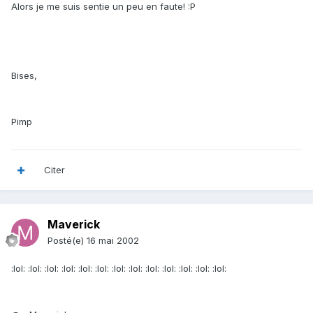
Alors je me suis sentie un peu en faute! :P
Bises,
Pimp
Citer
Maverick
Posté(e)
16 mai 2002
:lol: :lol: :lol: :lol: :lol: :lol: :lol: :lol: :lol: :lol: :lol: :lol: :lol: