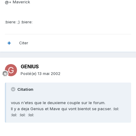
@+ Maverick
:biere: ;) :biere:
Citer
GENIUS
Posté(e)
13 mai 2002
Citation
vous n'etes que le deuxieme couple sur le forum.
Il y a deja Genius et Mave qui vont bientot se pacser. :lol:
:lol: :lol: :lol: