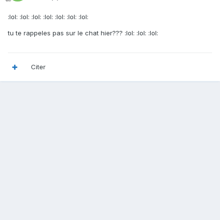
:lol: :lol: :lol: :lol: :lol: :lol: :lol:
tu te rappeles pas sur le chat hier??? :lol: :lol: :lol:
Citer