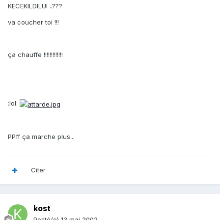
KECEKILDILUI ..???
va coucher toi !!!
ça chauffe !!!!!!!!!!!!!
:lol:
PPff ça marche plus...
Citer
kost
Posté(e)
13 mai 2002