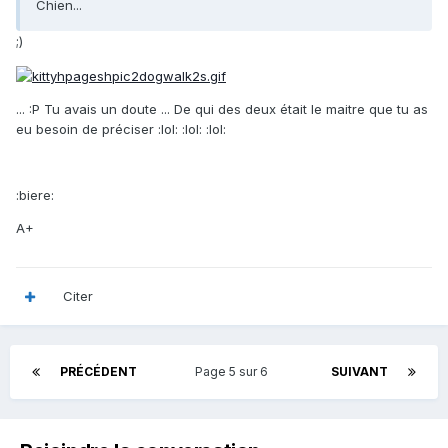
Chien...
;)
... :P Tu avais un doute ... De qui des deux était le maitre que tu as
eu besoin de préciser :lol: :lol: :lol:
:biere:
A+
Citer
PRÉCÉDENT
Page 5 sur 6
SUIVANT