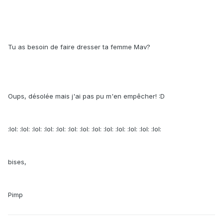
Tu as besoin de faire dresser ta femme Mav?
Oups, désolée mais j'ai pas pu m'en empêcher! :D
:lol: :lol: :lol: :lol: :lol: :lol: :lol: :lol: :lol: :lol: :lol: :lol: :lol:
bises,
Pimp