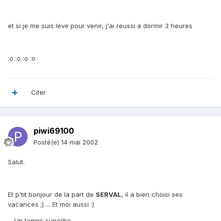
et si je me suis leve pour venir, j'ai reussi a dormir 3 heures
:o :o :o :o
Citer
piwi69100
Posté(e)
14 mai 2002
Salut.
Et p'tit bonjour de la part de
SERVAL
, il a bien choisi ses
vacances ;) ... Et moi aussi :)
... Un temps superbe.