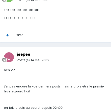
:lol: :lol: :lol: :lol: :lol: :lol:
:D :D :D :D :D :D :D :D
Citer
jeepee
Posté(e)
14 mai 2002
ben vla
j'ai pas encore lu vos derniers posts mais je crois etre le premier
leve aujourd'hui!!!
en fait je suis au boulot depuis 02h00.