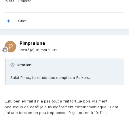
:biere: ;) :biere:
Citer
Pimprelune
Posté(e)
16 mai 2002
Citation
Salut Pimp., tu rends des comptes à Falken...
Euh, ben en fait il n'a pas tout à fait tort...je bois vraiment
beaucoup de café! je suis légèrement caféïnomaniaque :D car
j'ai une tension un peu trop basse :P (je tourne à 10-11)....