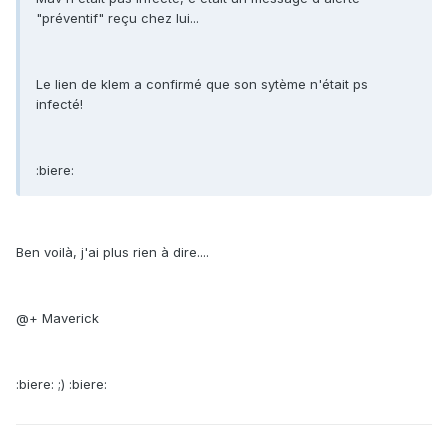
"préventif" reçu chez lui...
Le lien de klem a confirmé que son sytème n'était ps
infecté!
:biere:
Ben voilà, j'ai plus rien à dire....
@+ Maverick
:biere: ;) :biere: