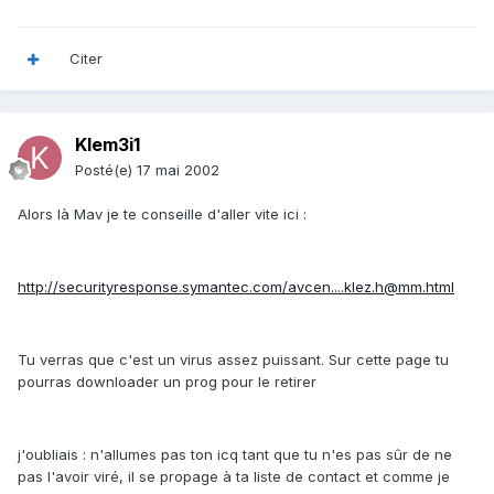
Citer
Klem3i1
Posté(e)
17 mai 2002
Alors là Mav je te conseille d'aller vite ici :
http://securityresponse.symantec.com/avcen....klez.h@mm.html
Tu verras que c'est un virus assez puissant. Sur cette page tu
pourras downloader un prog pour le retirer
j'oubliais : n'allumes pas ton icq tant que tu n'es pas sûr de ne
pas l'avoir viré, il se propage à ta liste de contact et comme je