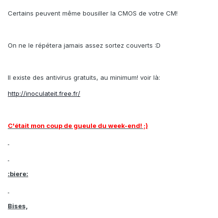
Certains peuvent même bousiller la CMOS de votre CM!
On ne le répétera jamais assez sortez couverts :D
Il existe des antivirus gratuits, au minimum! voir là:
http://inoculateit.free.fr/
C'était mon coup de gueule du week-end! ;)
:biere:
Bises,