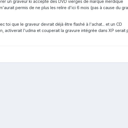
pérer un graveur ki accepte des DVD vierges de marque merdique
m'aurait permis de ne plus les relire d'ici 6 mois (pas à cause du gr
c toi que le graveur devrait déjà être flashé à l'achat... et un CD
orun, activerait l'udma et couperait la gravure intégrée dans XP serait 