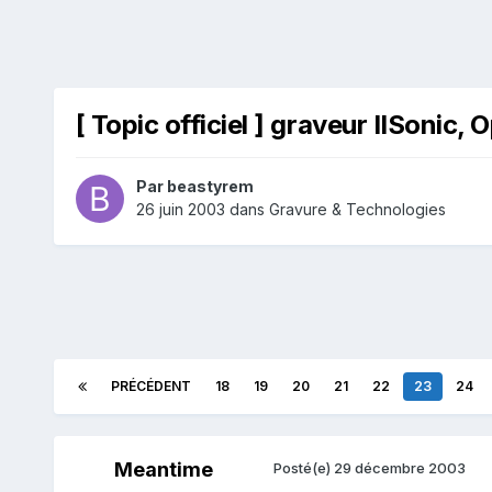
[ Topic officiel ] graveur IISonic, O
Par
beastyrem
26 juin 2003
dans
Gravure & Technologies
PRÉCÉDENT
18
19
20
21
22
23
24
Meantime
Posté(e)
29 décembre 2003