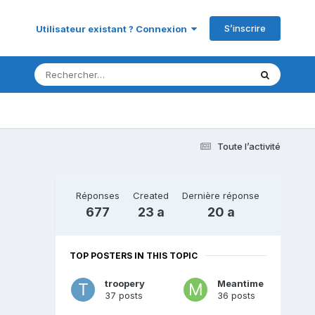
S’inscrire
Utilisateur existant ? Connexion
Toute l’activité
Réponses
Created
Dernière réponse
677
23 a
20 a
TOP POSTERS IN THIS TOPIC
troopery
Meantime
37 posts
36 posts