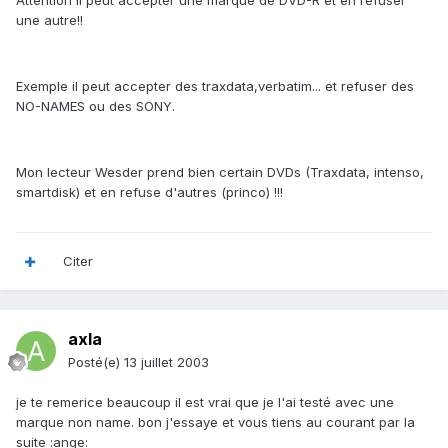
Attention il peut accepter une marque de DVD-R et en refuser
une autre!!
Exemple il peut accepter des traxdata,verbatim... et refuser des
NO-NAMES ou des SONY.
Mon lecteur Wesder prend bien certain DVDs (Traxdata, intenso,
smartdisk) et en refuse d'autres (princo) !!!
Citer
axla
Posté(e)
13 juillet 2003
je te remerice beaucoup il est vrai que je l'ai testé avec une
marque non name. bon j'essaye et vous tiens au courant par la
suite :ange: