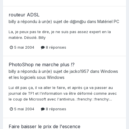
routeur ADSL
billy
a répondu à un(e) sujet de
d@m@u
dans
Matériel PC
La, je peux pas te dire, je ne suis pas assez expert en la
matière. Désolé. Billy
5 mai 2004
8 réponses
PhotoShop ne marche plus !?
billy
a répondu à un(e) sujet de
jacko1957
dans
Windows
et les logiciels sous Windows
Lui dit pas ça, il va aller le faire, et après ça va passer au
journal de TF1 et l'information va être déformé comme avec
le coup de Microsoft avec l'antivirus. :frenchy: :frenchy:...
5 mai 2004
8 réponses
Faire baisser le prix de l'escence