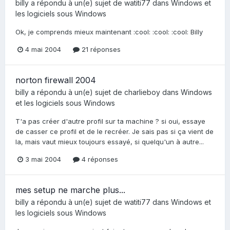
billy
a répondu à un(e) sujet de
watiti77
dans
Windows et
les logiciels sous Windows
Ok, je comprends mieux maintenant :cool: :cool: :cool: Billy
4 mai 2004
21 réponses
norton firewall 2004
billy
a répondu à un(e) sujet de
charlieboy
dans
Windows
et les logiciels sous Windows
T'a pas créer d'autre profil sur ta machine ? si oui, essaye
de casser ce profil et de le recréer. Je sais pas si ça vient de
la, mais vaut mieux toujours essayé, si quelqu'un à autre...
3 mai 2004
4 réponses
mes setup ne marche plus...
billy
a répondu à un(e) sujet de
watiti77
dans
Windows et
les logiciels sous Windows