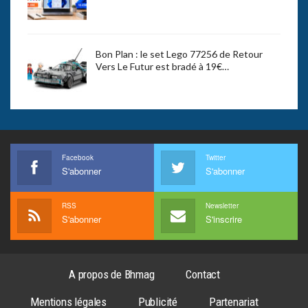
Bon Plan : le set Lego 77256 de Retour
Vers Le Futur est bradé à 19€…
Facebook
Twitter
S'abonner
S'abonner
RSS
Newsletter
S'abonner
S'inscrire
A propos de Bhmag
Contact
Mentions légales
Publicité
Partenariat