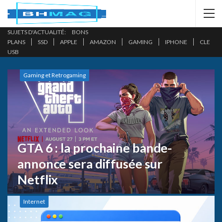
BONS
PLANS
SSD
APPLE
AMAZON
GAMING
IPHONE
CLE
USB
Gaming et Retrogaming
GTA 6 : la prochaine bande-
annonce sera diffusée sur
Netflix
Internet