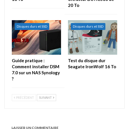
20 To
Disques durs et SSD
Disques durs et SSD
Guide pratique :
Test du disque dur
Comment installer DSM
Seagate IronWolf 16 To
7.0 sur un NAS Synology
?
PRÉCÉDENT
SUIVANT
LAISSER UN COMMENTAIRE