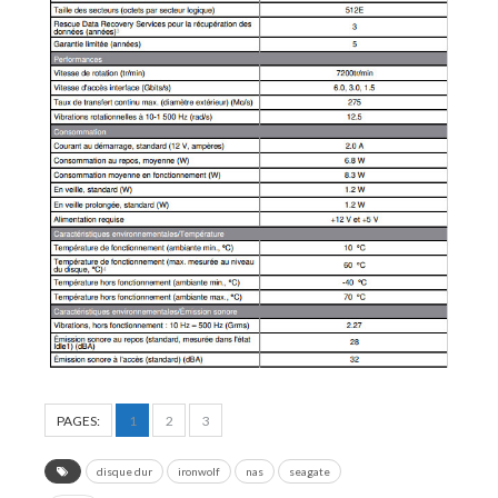
PAGES:
1
2
3
disque dur
ironwolf
nas
seagate