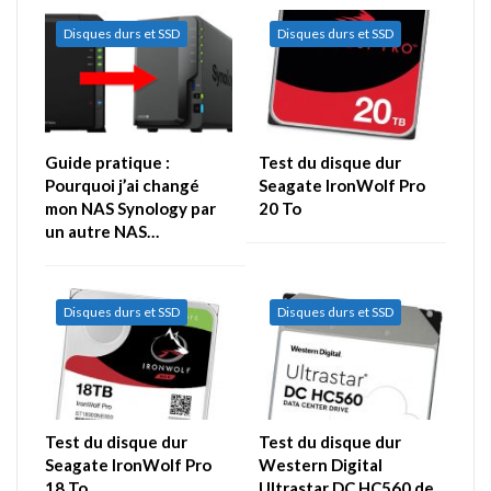
Disques durs et SSD
Disques durs et SSD
Guide pratique :
Test du disque dur
Pourquoi j’ai changé
Seagate IronWolf Pro
mon NAS Synology par
20 To
un autre NAS…
Disques durs et SSD
Disques durs et SSD
Test du disque dur
Test du disque dur
Seagate IronWolf Pro
Western Digital
18 To
Ultrastar DC HC560 de