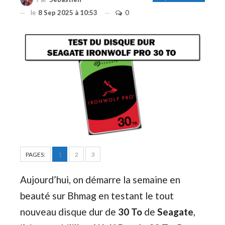
le
8 Sep 2025 à 10:53
0
PAGES:
1
2
3
Aujourd’hui, on démarre la semaine en
beauté sur Bhmag en testant le tout
nouveau disque dur de
30 To
de
Seagate
,