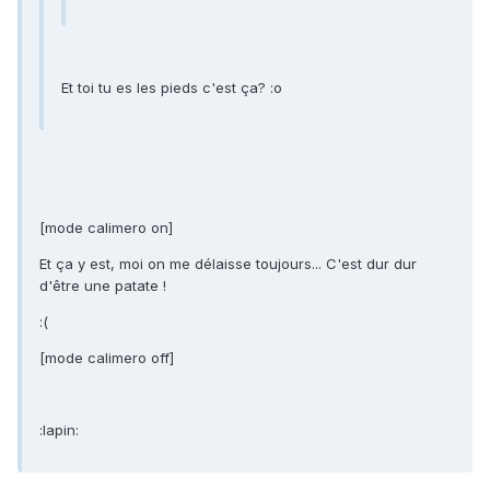
Et toi tu es les pieds c'est ça? :o
[mode calimero on]
Et ça y est, moi on me délaisse toujours... C'est dur dur
d'être une patate !
:(
[mode calimero off]
:lapin: