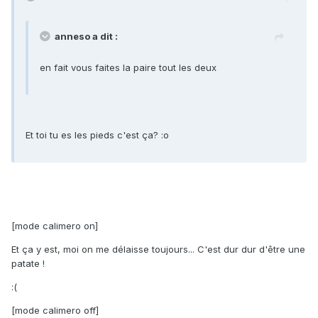
anneso a dit :
en fait vous faites la paire tout les deux
Et toi tu es les pieds c'est ça? :o
[mode calimero on]
Et ça y est, moi on me délaisse toujours... C'est dur dur d'être une
patate !
:(
[mode calimero off]