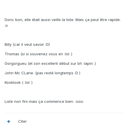
Donc bon, elle était aussi veille la liste. Mais ça peut être rapide.
:o
Billy (car il veut savoir :D)
Thomas (si si souvenez vous en :lol: )
Gorgorgueu (et son excellent début sur bh :lapin: )
John Mc CLane. (pas resté longtemps :D )
Kooklook ( :lol: )
Liste non fini mais ça commence bien. :ooo:
Citer