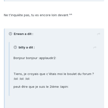
Ne t'inquiéte pas, tu es encore loin devant ^^
Erwan a dit :
billy a dit :
Bonjour bonjour :applaudir2:
Tiens, je croyais que c'étais moi le boulet du forum ?
:lol: :lol: :lol:
peut-être que je suis le 2ième :lapin: