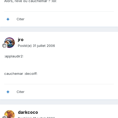
Alors, rêve ou cauchemar ? :lol:
Citer
jro
Posté(e)
31 juillet 2006
:applaudir2:
cauchemar :decoiff:
Citer
darkcoco