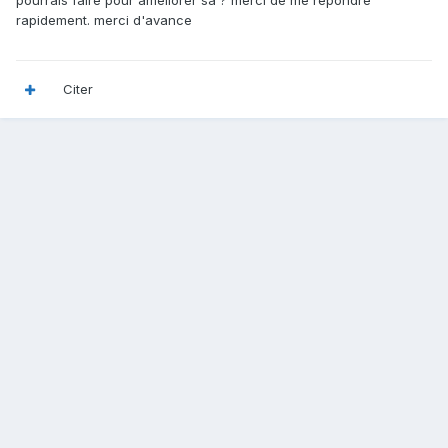
pourrais faire pour ameliorer sa ? merci de me repondre
rapidement. merci d'avance
Citer