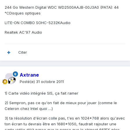
244 Go Western Digital WDC WD2500AAJB-00J3A0 (PATA): 44
°CDisques optiques
LITE-ON COMBO SOHC-5232KAudio
Realtek AC'97 Audio
Citer
Axtrane
Posté(e)
31 octobre 2011
1) Carte vidéo intégrée SIS, ça fait ramer
2) Sempron, pas ce qu'on fait de mieux pour jouer (comme le
Celeron chez Intel quoi ....)
3) ta résolution d'écran colle pas, t'es en 1024*768 alors qu'avec
ton écran tu devrais être en 1680*1050, faudrait rajouter une
carte vidéo déjà parce que je pense que le chipset 661FX gère