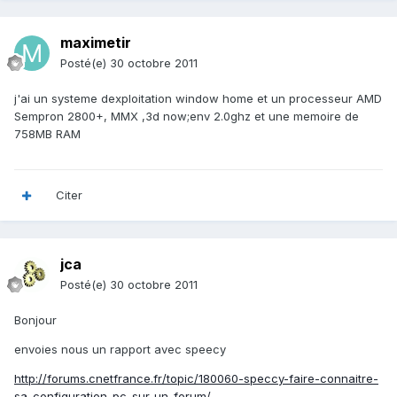
maximetir
Posté(e)
30 octobre 2011
j'ai un systeme dexploitation window home et un processeur AMD
Sempron 2800+, MMX ,3d now;env 2.0ghz et une memoire de
758MB RAM
Citer
jca
Posté(e)
30 octobre 2011
Bonjour
envoies nous un rapport avec speecy
http://forums.cnetfrance.fr/topic/180060-speccy-faire-connaitre-
sa-configuration-pc-sur-un-forum/