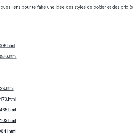
uelques liens pour te faire une idée des styles de boîtier et des pri
806.html
0816.html
128.html
473.html
0465.html
2103.html
3841.html