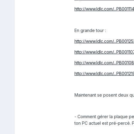
http://www.ldlc.com/...PB001114
En grande tour :
http://www.ldlc.com/...PB00125
http://www.ldlc.com/...PB00110
http://www.ldlc.com/...PB00108
http://www.ldlc.com/...PB00121
Maintenant se posent deux qu
- Comment gérer la plaque perc
ton PC actuel est pré-percé. P