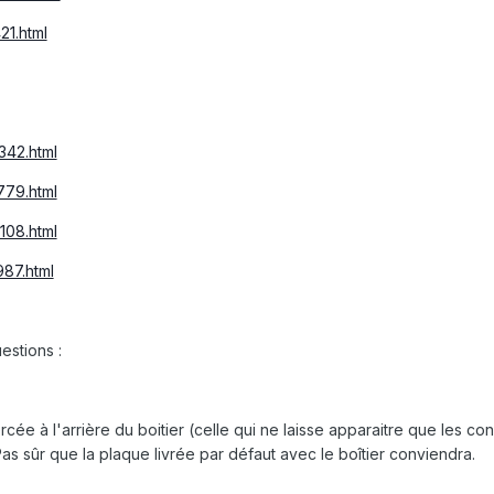
21.html
342.html
779.html
108.html
987.html
estions :
ée à l'arrière du boitier (celle qui ne laisse apparaitre que les con
as sûr que la plaque livrée par défaut avec le boîtier conviendra.