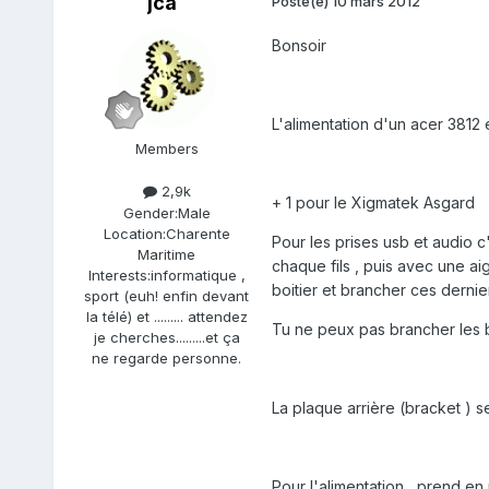
jca
Posté(e)
10 mars 2012
Bonsoir
L'alimentation d'un acer 3812 
Members
2,9k
+ 1 pour le Xigmatek Asgard
Gender:
Male
Location:
Charente
Pour les prises usb et audio c
Maritime
chaque fils , puis avec une aig
Interests:
informatique ,
boitier et brancher ces dernie
sport (euh! enfin devant
la télé) et ......... attendez
Tu ne peux pas brancher les br
je cherches.........et ça
ne regarde personne.
La plaque arrière (bracket ) 
Pour l'alimentation , prend en 