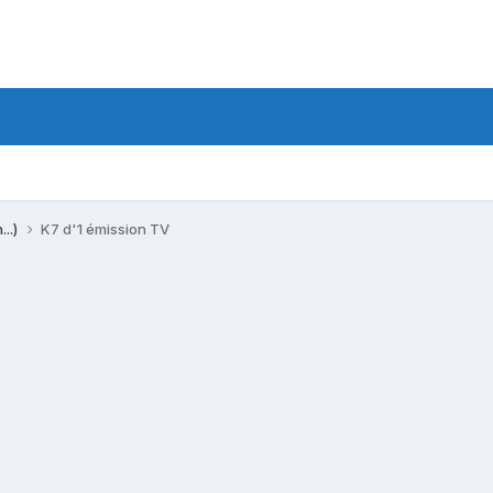
...)
K7 d'1 émission TV