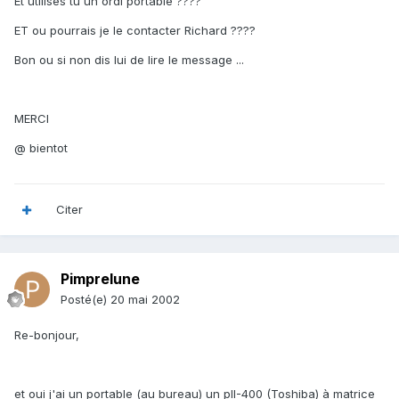
Et utilises tu un ordi portable ????
ET ou pourrais je le contacter Richard ????
Bon ou si non dis lui de lire le message ...
MERCI
@ bientot
Citer
Pimprelune
Posté(e)
20 mai 2002
Re-bonjour,
et oui j'ai un portable (au bureau) un pII-400 (Toshiba) à matrice