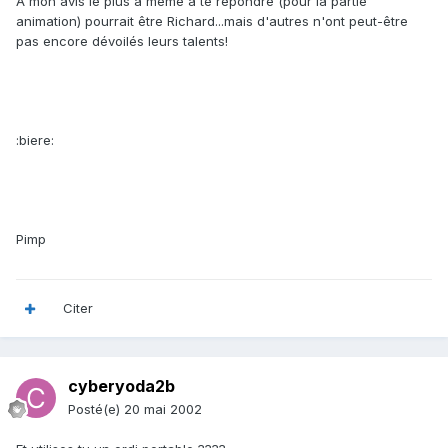
A mon avis le plus à même à te répondre (pour la partie
animation) pourrait être Richard...mais d'autres n'ont peut-être
pas encore dévoilés leurs talents!
:biere:
Pimp
Citer
cyberyoda2b
Posté(e)
20 mai 2002