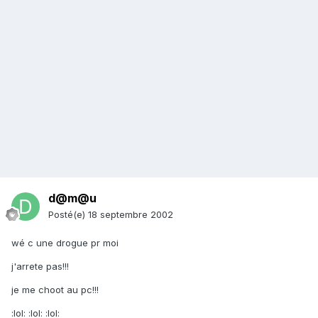
d@m@u
Posté(e)
18 septembre 2002
wé c une drogue pr moi
j'arrete pas!!!
je me choot au pc!!!
:lol: :lol: :lol: