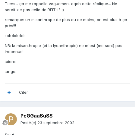
Tiens... ça me rappelle vaguement qqch cette réplique... Ne
serait-ce pas celle de REITH? ;)
remarque: un misanthrope de plus ou de moins, on est plus à ça
près!!!
:lol: :lol: :lol:
NB: la misanthropie (et la lycanthropie) ne m'est (me sont) pas
inconnue!
:biere:
:ange:
Citer
PeGGaaSuSS
Posté(e)
23 septembre 2002
Salut