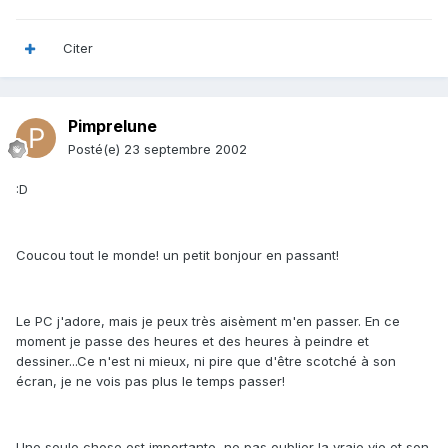
Citer
Pimprelune
Posté(e)
23 septembre 2002
:D
Coucou tout le monde! un petit bonjour en passant!
Le PC j'adore, mais je peux très aisèment m'en passer. En ce
moment je passe des heures et des heures à peindre et
dessiner...Ce n'est ni mieux, ni pire que d'être scotché à son
écran, je ne vois pas plus le temps passer!
Une seule chose est importante, ne pas oublier la vraie vie et son