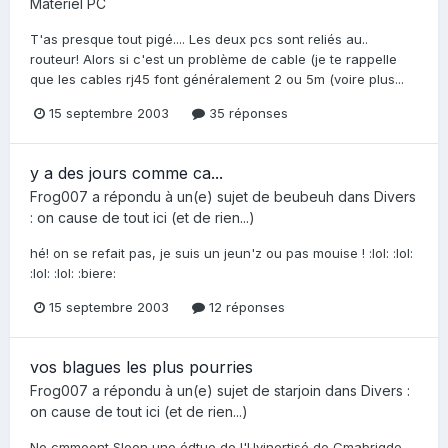
Matériel PC
T'as presque tout pigé.... Les deux pcs sont reliés au..
routeur! Alors si c'est un problème de cable (je te rappelle
que les cables rj45 font généralement 2 ou 5m (voire plus...
15 septembre 2003
35 réponses
y a des jours comme ca...
Frog007
a répondu à un(e) sujet de
beubeuh
dans
Divers
: on cause de tout ici (et de rien...)
hé! on se refait pas, je suis un jeun'z ou pas mouise ! :lol: :lol:
:lol: :lol: :biere:
15 septembre 2003
12 réponses
vos blagues les plus pourries
Frog007
a répondu à un(e) sujet de
starjoin
dans
Divers :
on cause de tout ici (et de rien...)
No cmmoent Sleon une édtue de l'Uvinertisé de Cmabrigde,