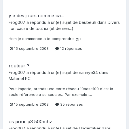
y a des jours comme ca...
Frog007
a répondu à un(e) sujet de
beubeuh
dans
Divers
: on cause de tout ici (et de rien...)
Hem je commence a te comprendre. @+
15 septembre 2003
12 réponses
routeur ?
Frog007
a répondu à un(e) sujet de
nannye34
dans
Matériel PC
Peut importe, prends une carte réseau 10base100 c'est la
seule référence a se soucier... Par exemple :...
15 septembre 2003
35 réponses
os pour p3 500mhz
Frog007
a répondu à un(e) sujet de
Undertaker
dans