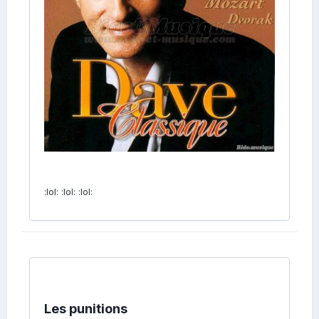
:lol: :lol: :lol:
Les punitions