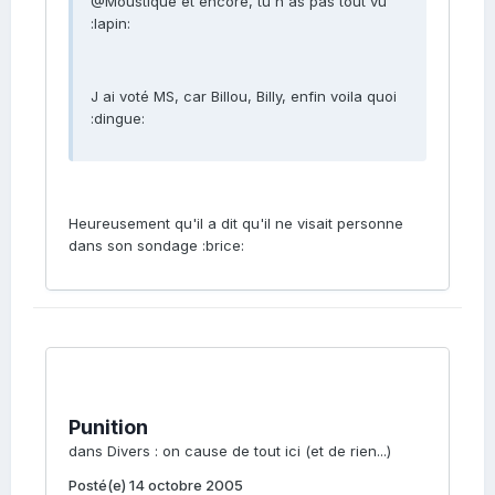
@Moustique et encore, tu n as pas tout vu
:lapin:
J ai voté MS, car Billou, Billy, enfin voila quoi
:dingue:
Heureusement qu'il a dit qu'il ne visait personne
dans son sondage :brice:
Punition
dans
Divers : on cause de tout ici (et de rien...)
Posté(e)
14 octobre 2005