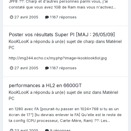
JPF8 :??: Charp et d'autres personnes parmi vous, j'ai
constaté que vous avez 1GB de Ram mais vous n'activez...
27 avril 2005
1 167 réponses
Poster vos résultats Super PI [MAJ : 26/05/09]
KooKLooK
a répondu à un(e) sujet de
charp
dans
Matériel
PC
http://img244.echo.cx/my.php?image=kooklook6ol.jpg
27 avril 2005
1 167 réponses
performances a HL2 en 6600GT
KooKLooK
a répondu à un(e) sujet de
smz
dans
Matériel
PC
en 1280 avec FA [pourait-tu passer en 1024x768 si tu as un
écran de 17"] [tu devrais enlever le FA] Qu'elle est le reste de
ta config (CPU processeur, Carte-Mère, Ram) :??: Les...
23 avril 2005
9 réponses