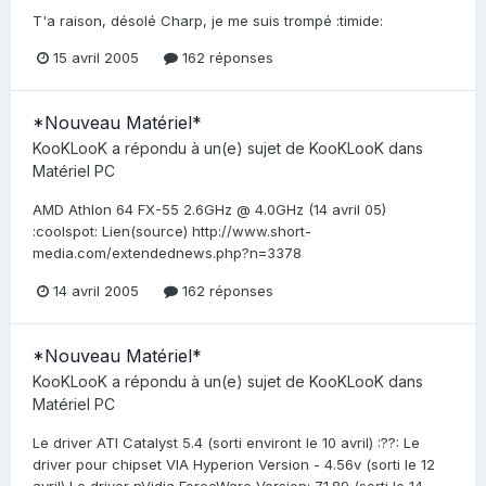
T'a raison, désolé Charp, je me suis trompé :timide:
15 avril 2005
162 réponses
*Nouveau Matériel*
KooKLooK
a répondu à un(e) sujet de
KooKLooK
dans
Matériel PC
AMD Athlon 64 FX-55 2.6GHz @ 4.0GHz (14 avril 05)
:coolspot: Lien(source) http://www.short-
media.com/extendednews.php?n=3378
14 avril 2005
162 réponses
*Nouveau Matériel*
KooKLooK
a répondu à un(e) sujet de
KooKLooK
dans
Matériel PC
Le driver ATI Catalyst 5.4 (sorti environt le 10 avril) :??: Le
driver pour chipset VIA Hyperion Version - 4.56v (sorti le 12
avril) Le driver nVidia ForceWare Version: 71.89 (sorti le 14...