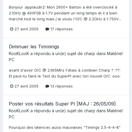
Bonjour :applaudir2: Mon 2600+ Barton a été overclocké à
2.1GHz @ 400FSB à 1.7V pendant un long temps et il a bien
marché tout le long mais j'ai voulu l'O/C @ 2.2GHz à 1.750V...
27 avril 2005
17 réponses
Diminuer les Timmings
KooKLooK
a répondu à un(e) sujet de
charp
dans
Matériel
PC
avant d'avoir O/C @ 2365Mhz t'étais à combien Charp ? :??:
Et peut-tu faire le Test du SuperPI avec ton nouvel O/C :ooo:
27 avril 2005
13 réponses
Poster vos résultats Super PI [MAJ : 26/05/09]
KooKLooK
a répondu à un(e) sujet de
charp
dans
Matériel
PC
Pourquoi des latences aussi mauvaises "Timings 2.5-4-4-8"