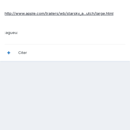
http://www.apple.com/trailers/wb/starsky_a...utch/large.html
:agueu:
Citer