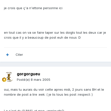
je crois que ç'a n'ettone personne ici
en tout cas on va se faire taper sur les doigts tout les deux car je
crois que il y a beaucoup de post euh de nous :D
Citer
gorgorgueu
Posté(e)
8 mars 2005
oui, mais tu aurais du voir cette apres midi, 2 jours sans BH et le
nombre de post a lire :eek: ( je lis tous les post :respect: )
La c'est du SUM41. et msn. :applaudir2: