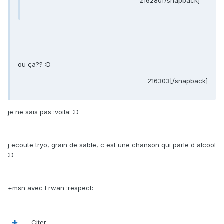
216280[/snapback]
ou ça?? :D
216303[/snapback]
je ne sais pas :voila: :D
j ecoute tryo, grain de sable, c est une chanson qui parle d alcool
:D
+msn avec Erwan :respect:
Citer