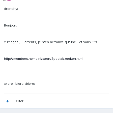
:frenchy:
Bonjour,
2 images , 3 erreurs, je n'en ai trouvé qu'une... et vous :??:
http://members.home.nl/saen/Special/zoeken.html
:biere: :biere: :biere:
Citer