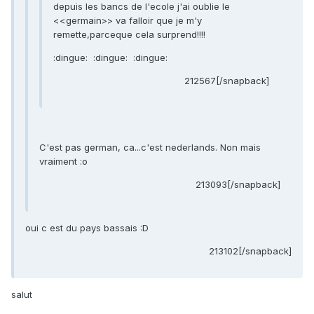
depuis les bancs de l'ecole j'ai oublie le
<<germain>> va falloir que je m'y
remette,parceque cela surprend!!!!
:dingue: :dingue: :dingue:
212567[/snapback]
C'est pas german, ca...c'est nederlands. Non mais
vraiment :o
213093[/snapback]
oui c est du pays bassais :D
213102[/snapback]
salut