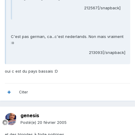
212567[/snapback]
C'est pas german, ca...c'est nederlands. Non mais vraiment
:o
213093[/snapback]
oui c est du pays bassais :D
Citer
genesis
Posté(e)
20 février 2005
et des blondes à forte poitrines