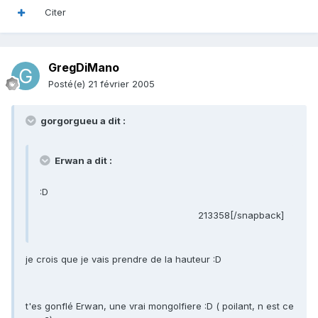
Citer
GregDiMano
Posté(e)
21 février 2005
gorgorgueu a dit :
Erwan a dit :
:D
213358[/snapback]
je crois que je vais prendre de la hauteur :D
t'es gonflé Erwan, une vrai mongolfiere :D ( poilant, n est ce