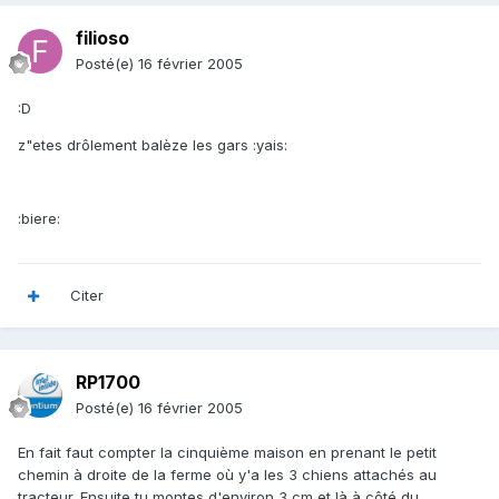
filioso
Posté(e)
16 février 2005
:D
z"etes drôlement balèze les gars :yais:
:biere:
Citer
RP1700
Posté(e)
16 février 2005
En fait faut compter la cinquième maison en prenant le petit
chemin à droite de la ferme où y'a les 3 chiens attachés au
tracteur. Ensuite tu montes d'environ 3 cm et là à côté du