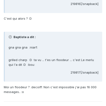
219816[/snapback]
C'est qui alors ? :D
Baptiste a dit :
gna gna gna :niarf:
grilled charp :D ta vu ... t'es un floodeur ... c'est Le merlu
qui l'a dit :D :bou:
219817[/snapback]
Moi un floodeur ? :decoiff: Non c'est impossible j'ai pas 16 000
messages.. :o