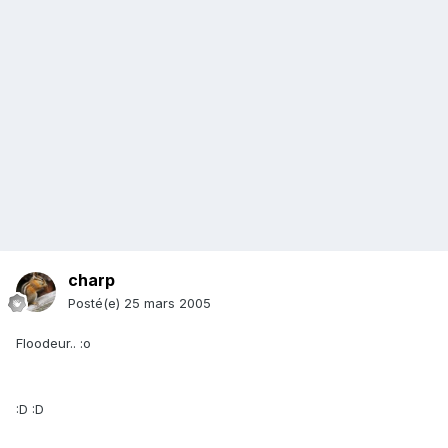
charp
Posté(e)
25 mars 2005
Floodeur.. :o
:D :D