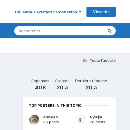
S’inscrire
Utilisateur existant ? Connexion
Toute l’activité
Réponses
Created
Dernière réponse
408
20 a
20 a
TOP POSTERS IN THIS TOPIC
anneso
Nys$a
96 posts
76 posts