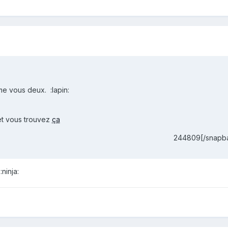
 vous deux. :lapin:
et vous trouvez
ça
244809[/snapb
:ninja: