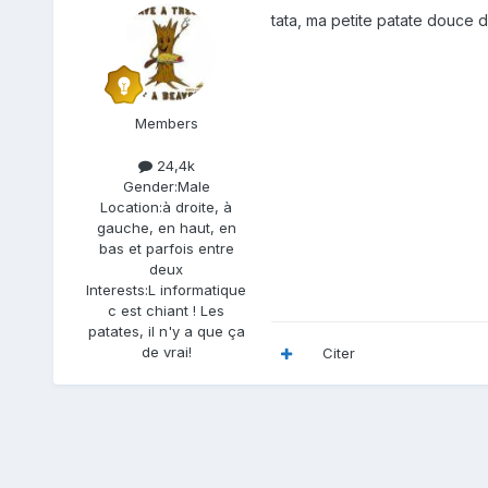
tata, ma petite patate douce d
Members
24,4k
Gender:
Male
Location:
à droite, à
gauche, en haut, en
bas et parfois entre
deux
Interests:
L informatique
c est chiant ! Les
patates, il n'y a que ça
de vrai!
Citer