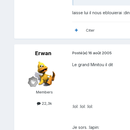
laisse lui il nous eblouierai :di
Citer
Erwan
Posté(e)
16 août 2005
Le grand Minitou il dit
Members
22,3k
:lol: :lol: :lol:
Je sors. :lapin: