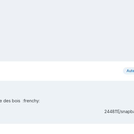
Aut
e des bois :frenchy:
244811[/snapb