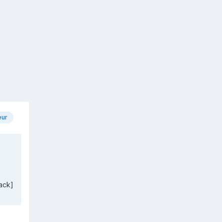
eur
ack]