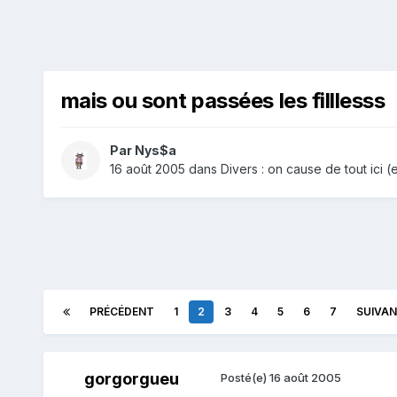
mais ou sont passées les filllesss
Par
Nys$a
16 août 2005
dans
Divers : on cause de tout ici (et
PRÉCÉDENT
1
2
3
4
5
6
7
SUIVA
gorgorgueu
Posté(e)
16 août 2005