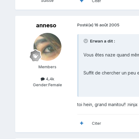
Suisse
Citer
anneso
Posté(e)
16 août 2005
Erwan a dit :
Vous êtes naze quand même
Members
Suffit de chercher un peu 
4,4k
Gender:
Female
toi hein, grand manitou!! :ninja: 
Citer