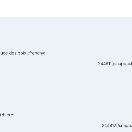
ouce des bois :frenchy:
244811[/snapbac
 :biere:
244812[/snapb