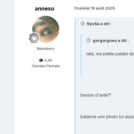
anneso
Posté(e)
16 août 2005
Nys$a a dit :
gorgorgueu a dit :
Members
tata, ma petite patate d
4,4k
Gender:
Female
besoin d'aide?!
balance une photo toi aussi