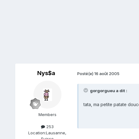
Nys$a
Posté(e)
16 août 2005
gorgorgueu a dit :
tata, ma petite patate douc
Members
253
Location:
Lausanne,
Suisse