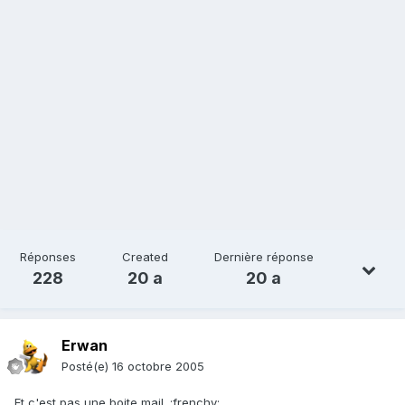
Réponses
Created
Dernière réponse
228
20 a
20 a
Erwan
Posté(e)
16 octobre 2005
Et c'est pas une boite mail. :frenchy: