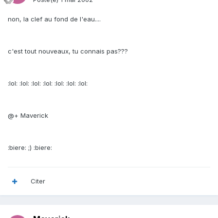
non, la clef au fond de l'eau....
c'est tout nouveaux, tu connais pas???
:lol: :lol: :lol: :lol: :lol: :lol: :lol:
@+ Maverick
:biere: ;) :biere:
Citer