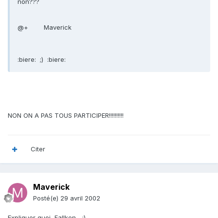
non???
@+ Maverick
:biere: ;) :biere:
NON ON A PAS TOUS PARTICIPER!!!!!!!!!!
Citer
Maverick
Posté(e)
29 avril 2002
Expliquer quoi, Fallken... ;)