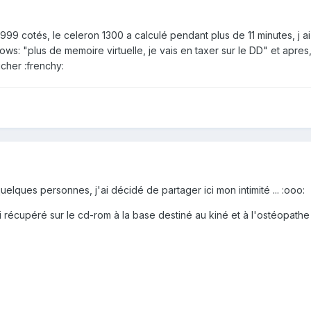
2999 cotés, le celeron 1300 a calculé pendant plus de 11 minutes, j ai
ws: "plus de memoire virtuelle, je vais en taxer sur le DD" et apres, 
cher :frenchy:
uelques personnes, j'ai décidé de partager ici mon intimité ... :ooo:
i récupéré sur le cd-rom à la base destiné au kiné et à l'ostéopathe