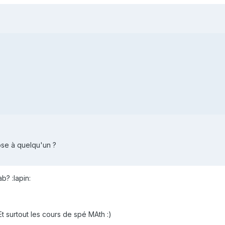
se à quelqu'un ?
b? :lapin:
t surtout les cours de spé MAth :)