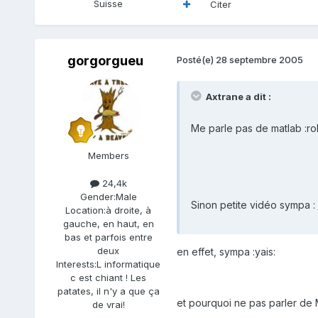
Suisse
Citer
gorgorgueu
Posté(e)
28 septembre 2005
Axtrane a dit :
Me parle pas de matlab :rol
Members
24,4k
Gender:
Male
Sinon petite vidéo sympa :
Location:
à droite, à
gauche, en haut, en
bas et parfois entre
deux
en effet, sympa :yais:
Interests:
L informatique
c est chiant ! Les
patates, il n'y a que ça
et pourquoi ne pas parler de M
de vrai!