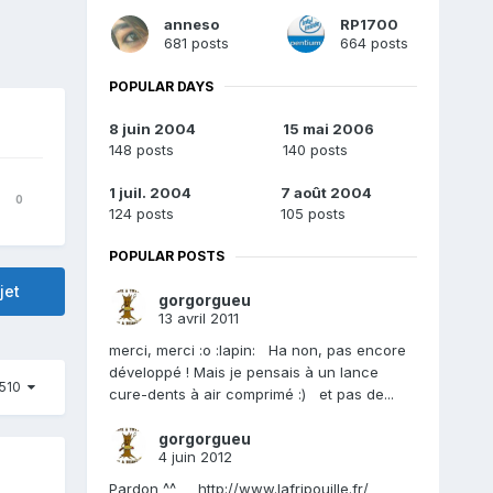
anneso
RP1700
681 posts
664 posts
POPULAR DAYS
8 juin 2004
15 mai 2006
148 posts
140 posts
1 juil. 2004
7 août 2004
0
124 posts
105 posts
POPULAR POSTS
jet
gorgorgueu
13 avril 2011
merci, merci :o :lapin: Ha non, pas encore
développé ! Mais je pensais à un lance
 510
cure-dents à air comprimé :) et pas de...
gorgorgueu
4 juin 2012
Pardon ^^ http://www.lafripouille.fr/