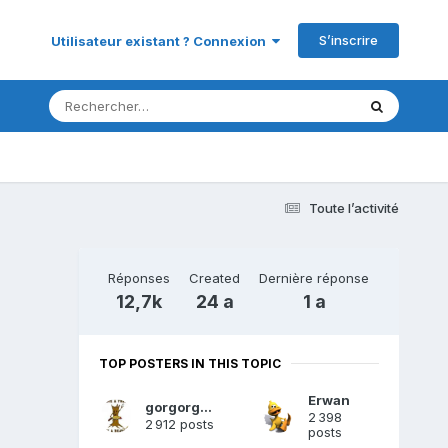
S’inscrire
Utilisateur existant ? Connexion
Toute l’activité
Réponses
Created
Dernière réponse
12,7k
24 a
1 a
TOP POSTERS IN THIS TOPIC
Erwan
gorgorgueu
2 398
2 912 posts
posts