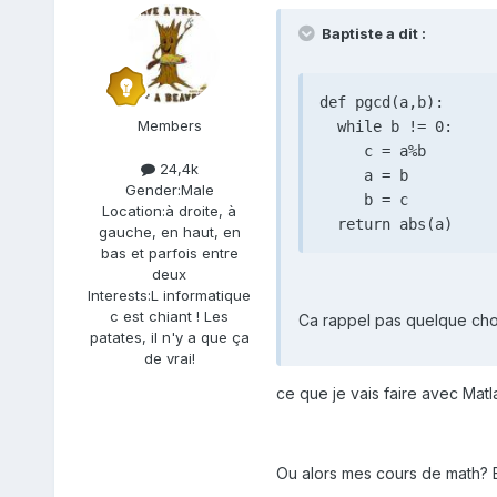
Baptiste a dit :
def pgcd(a,b):

Members
  while b != 0:   

     c = a%b

24,4k
     a = b

Gender:
Male
     b = c        

Location:
à droite, à
  return abs(a)
gauche, en haut, en
bas et parfois entre
deux
Interests:
L informatique
c est chiant ! Les
Ca rappel pas quelque cho
patates, il n'y a que ça
de vrai!
ce que je vais faire avec Matla
Ou alors mes cours de math? E