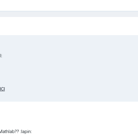
l:
ICI
athlab?? :lapin: