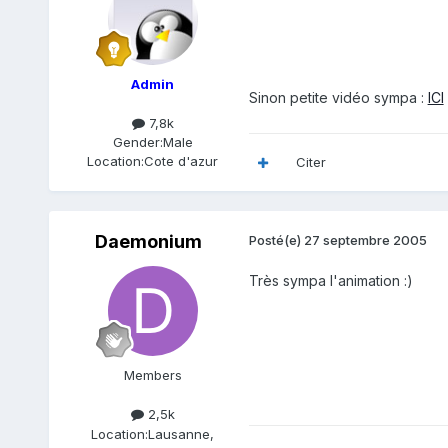
Admin
Sinon petite vidéo sympa :
ICI
7,8k
Gender:
Male
Location:
Cote d'azur
Citer
Daemonium
Posté(e)
27 septembre 2005
Très sympa l'animation :)
Members
2,5k
Location:
Lausanne,