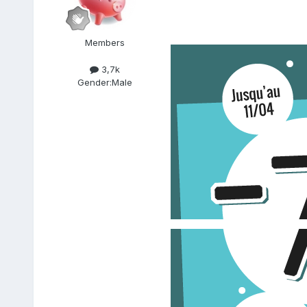
Members
3,7k
Gender:
Male