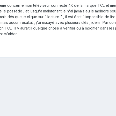
me concerne mon téléviseur connecté 4K de la marque TCL et mes cl
je le possède , et jusqu'à maintenant je n'ai jamais eu le moindre sou
mais dés que je clique sur " lecture " , il est écrit " impossible de li
 mais aucun résultat , j'ai essayé avec plusieurs clés , idem . Par co
n TCL . Il y aurait il quelque chose à vérifier ou à modifier dans les
t m'aider .