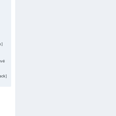
k]
uvé
ack]