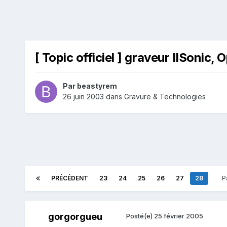
[ Topic officiel ] graveur IISonic, O
Par
beastyrem
26 juin 2003
dans
Gravure & Technologies
PRÉCÉDENT
23
24
25
26
27
28
P
gorgorgueu
Posté(e)
25 février 2005