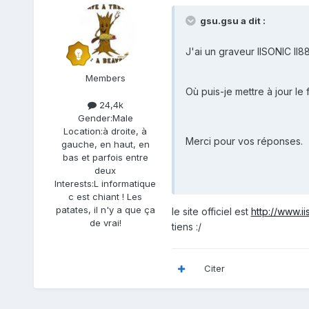
gsu.gsu a dit :
J'ai un graveur IISONIC II8
Members
Où puis-je mettre à jour le 
24,4k
Gender:
Male
Location:
à droite, à
Merci pour vos réponses.
gauche, en haut, en
bas et parfois entre
deux
Interests:
L informatique
c est chiant ! Les
patates, il n'y a que ça
le site officiel est
http://www.i
de vrai!
tiens :/
Citer