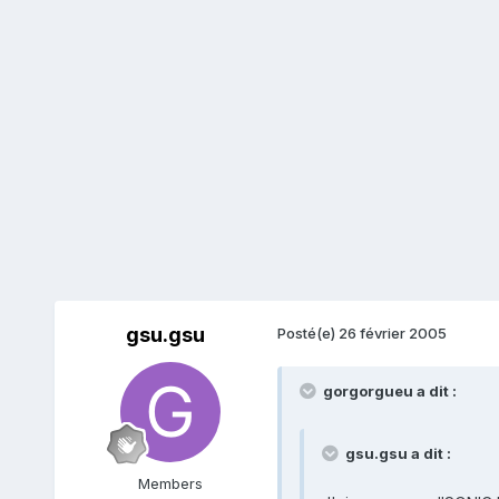
gsu.gsu
Posté(e)
26 février 2005
gorgorgueu a dit :
gsu.gsu a dit :
Members