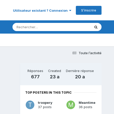
S’inscrire
Utilisateur existant ? Connexion
Toute l’activité
Réponses
Created
Dernière réponse
677
23 a
20 a
TOP POSTERS IN THIS TOPIC
troopery
Meantime
37 posts
36 posts