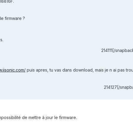
II8816F.
 le firmware ?
s.
214111[/snapbac
w.iisonic.com/
puis apres, tu vas dans download, mais je n ai pas tro
214127[/snapb
ossibilité de mettre à jour le firmware.