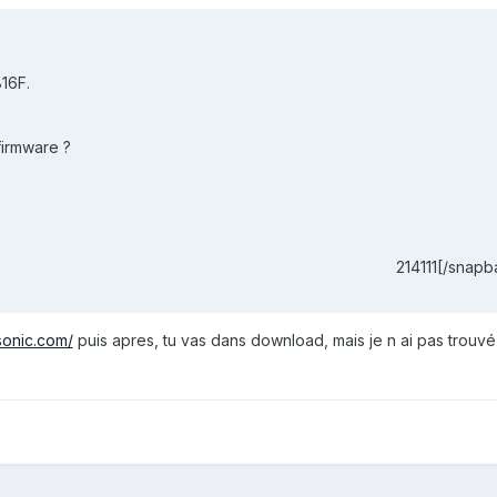
816F.
firmware ?
214111[/snapb
isonic.com/
puis apres, tu vas dans download, mais je n ai pas trouvé