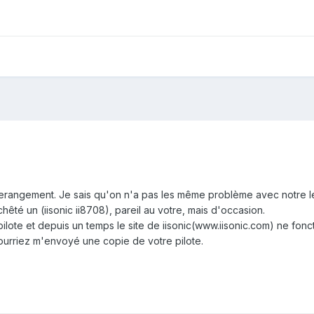
erangement. Je sais qu'on n'a pas les même problème avec notre l
chêté un (iisonic ii8708), pareil au votre, mais d'occasion.
ilote et depuis un temps le site de iisonic(www.iisonic.com) ne fonc
ourriez m'envoyé une copie de votre pilote.