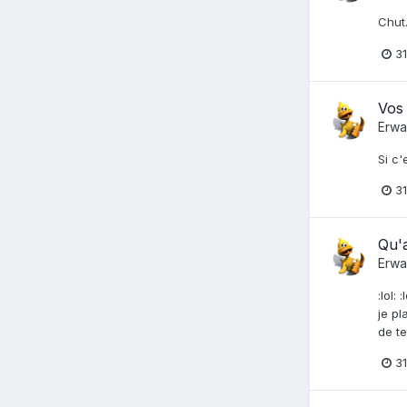
Chut.
31
Vos 
Erwa
Si c'
31
Qu'a
Erwa
:lol:
je pl
de te
31