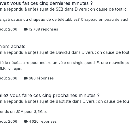
vez vous fait ces cinq dernieres minutes ?
n
a répondu à un(e) sujet de
SEB
dans
Divers : on cause de tout ici (
is çaà cause du chapeau de ce télétubbies? Chapeau en peau de vache.
août 2006
12 708 réponses
iers achats
n
a répondu à un(e) sujet de
David.G
dans
Divers : on cause de tout i
é le nécéssaire pour mettre un vélo en singlespeed. Et une nouvelle pai
LK. :o :lapin:
août 2006
686 réponses
llez vous faire ces cinq prochaines minutes ?
n
a répondu à un(e) sujet de
Baptiste
dans
Divers : on cause de tout 
rends un JCA pour 3,5€. :o
août 2006
4 626 réponses