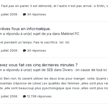
 Faut pas en parler. Il est démonté, et l'autre n'est pas arrivé. :o Enfin,
 juillet 2006
34 réponses
rêves fous en informatique.
n
a répondu à un(e) sujet de
jca
dans
Matériel PC
est pendant un temps. Fais le sacrifice. :lol: :lol:
 juillet 2006
34 réponses
vez vous fait ces cinq dernieres minutes ?
n
a répondu à un(e) sujet de
SEB
dans
Divers : on cause de tout ici (
 :lol: Ben non. Ils savent utiliser les deux bras pour manger. :voila: Quand
aisantais (réponse de Lilise) Les qualités des femmes ,elles sont plus 
te ,elle sont beaucoup plus pyschologique que nous ,elles sont plus mod
 juillet 2006
12 708 réponses