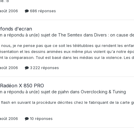
e. :o
août 2006
686 réponses
 fonds d'ecran
n
a répondu à un(e) sujet de
The Semtex
dans
Divers : on cause de t
 nous, je ne pense pas que ce soit les télétubbies qui rendent les enfa
ésentation et les dessins animées eux même plus violent qu'a notre ép
nt la comparaison. Tout est basé dans les médias sur la violence. Les 
août 2006
3 222 réponses
 Radéon X 850 PRO
n
a répondu à un(e) sujet de
pjahn
dans
Overclocking & Tuning
 flash en suivant la procèdure décrites chez le fabriquant de la carte gr
août 2006
10 réponses