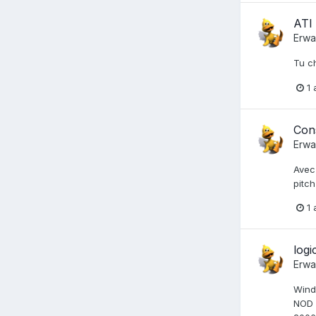
ATI
Erwa
Tu ch
1 
Cons
Erwa
Avec 
pitch
1 
logi
Erwa
Windo
NOD 