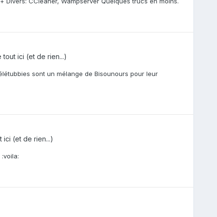
d ++ Divers: CCleaner, Wampserver Quelques trucs en moins.
out ici (et de rien...)
 Télétubbies sont un mélange de Bisounours pour leur
ici (et de rien...)
:voila: