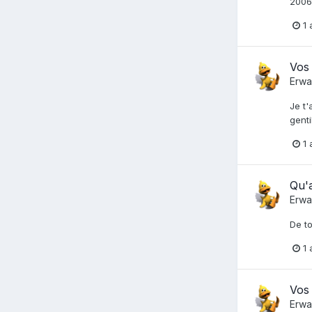
2006,
1 
Vos
Erwa
Je t'
genti
1 
Qu'a
Erwa
De to
1 
Vos 
Erwa