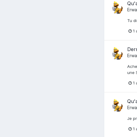
Qu'a
Erwa
Tu d
1 
Dern
Erwa
Achet
une S
1 
Qu'a
Erwa
Je p
1 