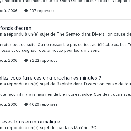
 Photofiltre Traitement de texte: Open Office éditeur de site: Notepa
août 2006
237 réponses
 fonds d'ecran
n
a répondu à un(e) sujet de
The Semtex
dans
Divers : on cause de t
arretes tout de suite. Ca ne ressemble pas du tout au télétubbies. Les
llesse et de seigneur des anneaux pour leurs maisons.
août 2006
3 222 réponses
llez vous faire ces cinq prochaines minutes ?
n
a répondu à un(e) sujet de
Baptiste
dans
Divers : on cause de tout 
ute façon il n'y a jamais rien de bien qui est soldé. Que des trucs naze. 
août 2006
4 626 réponses
rêves fous en informatique.
n
a répondu à un(e) sujet de
jca
dans
Matériel PC