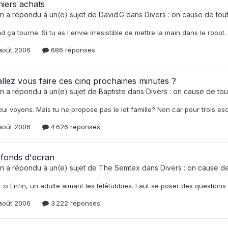
iers achats
n
a répondu à un(e) sujet de
David.G
dans
Divers : on cause de tout i
 ça tourne. Si tu as l'envie irresistible de mettre la main dans le robo
août 2006
686 réponses
llez vous faire ces cinq prochaines minutes ?
n
a répondu à un(e) sujet de
Baptiste
dans
Divers : on cause de tout 
ui voyons. Mais tu ne propose pas le lot famille? Non car pour trois esc
août 2006
4 626 réponses
 fonds d'ecran
n
a répondu à un(e) sujet de
The Semtex
dans
Divers : on cause de t
. :o Enfin, un adulte aimant les télétubbies. Faut se poser des questions 
août 2006
3 222 réponses