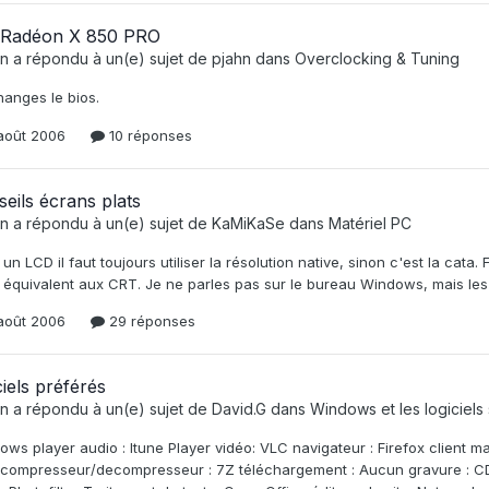
 Radéon X 850 PRO
n
a répondu à un(e) sujet de
pjahn
dans
Overclocking & Tuning
anges le bios.
août 2006
10 réponses
eils écrans plats
n
a répondu à un(e) sujet de
KaMiKaSe
dans
Matériel PC
un LCD il faut toujours utiliser la résolution native, sinon c'est la cat
 équivalent aux CRT. Je ne parles pas sur le bureau Windows, mais les
août 2006
29 réponses
ciels préférés
n
a répondu à un(e) sujet de
David.G
dans
Windows et les logiciel
ws player audio : Itune Player vidéo: VLC navigateur : Firefox client mai
compresseur/decompresseur : 7Z téléchargement : Aucun gravure : CD