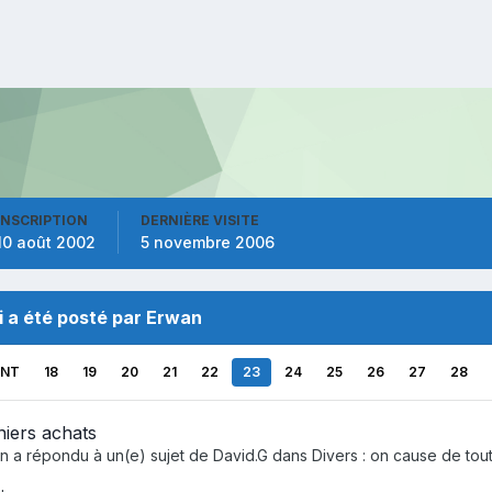
INSCRIPTION
DERNIÈRE VISITE
10 août 2002
5 novembre 2006
i a été posté par Erwan
ENT
18
19
20
21
22
23
24
25
26
27
28
iers achats
n
a répondu à un(e) sujet de
David.G
dans
Divers : on cause de tout i