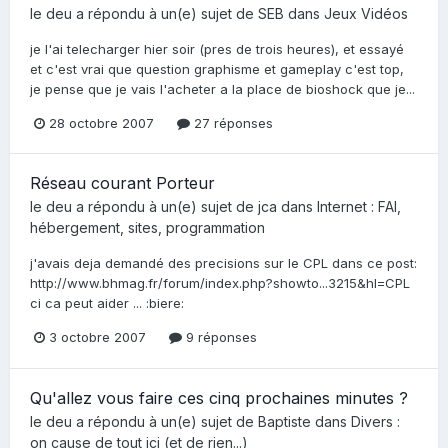
le deu
a répondu à un(e) sujet de
SEB
dans
Jeux Vidéos
je l'ai telecharger hier soir (pres de trois heures), et essayé
et c'est vrai que question graphisme et gameplay c'est top,
je pense que je vais l'acheter a la place de bioshock que je...
28 octobre 2007
27 réponses
Réseau courant Porteur
le deu
a répondu à un(e) sujet de
jca
dans
Internet : FAI,
hébergement, sites, programmation
j'avais deja demandé des precisions sur le CPL dans ce post:
http://www.bhmag.fr/forum/index.php?showto...3215&hl=CPL
ci ca peut aider ... :biere:
3 octobre 2007
9 réponses
Qu'allez vous faire ces cinq prochaines minutes ?
le deu
a répondu à un(e) sujet de
Baptiste
dans
Divers :
on cause de tout ici (et de rien...)