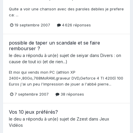
Quite a voir une chanson avec des paroles debiles je prefere
ca: ...
19 septembre 2007
4 626 réponses
possible de taper un scandale et se faire
rembourser ?
le deu
a répondu à un(e) sujet de
seiyar
dans
Divers : on
cause de tout ici (et de rien...)
Et moi qui vends mon PC (athlon XP
2400+,80Go,768MoRAM,graveur DVD,Geforce 4 TI 4200) 100
Euros j'ai un peu l'impression de jouer a l'abbé pierre...
7 septembre 2007
38 réponses
Vos 10 jeux préférés?
le deu
a répondu à un(e) sujet de
Zzest
dans
Jeux
Vidéos