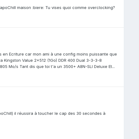
VapoChill maison :biere: Tu vises quoi comme overclocking?
/s en Ecriture car mon ami à une config moins puissante que
ltra Kingston Value 2x512 (1Go) DDR 400 Dual 3-3-3-8
05 Mo/s Tant dis que toi t'a un 3500+ A8N-SLI Deluxe Et...
hill) il réussira à toucher le cap des 30 secondes à