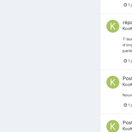
1 
rép
Koo
T'aur
d'ori
parlé
1 
Post
Koo
Nouve
1 
Post
Koo