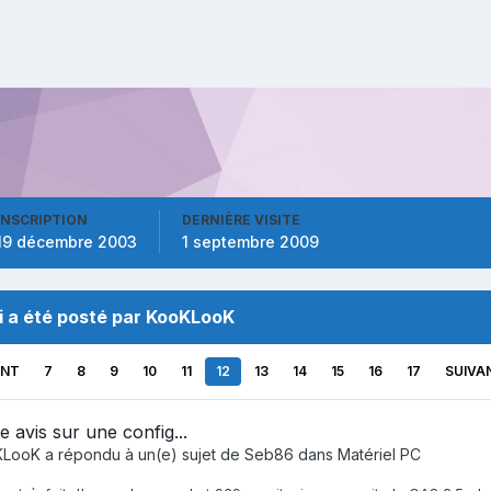
INSCRIPTION
DERNIÈRE VISITE
19 décembre 2003
1 septembre 2009
i a été posté par KooKLooK
ENT
7
8
9
10
11
12
13
14
15
16
17
SUIVA
e avis sur une config...
KLooK
a répondu à un(e) sujet de
Seb86
dans
Matériel PC