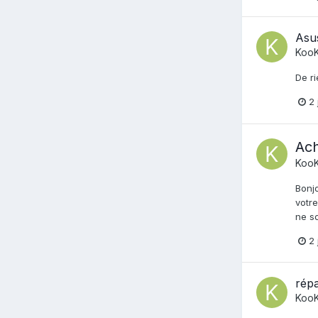
Asu
Koo
De ri
2 
Ach
Koo
Bonjo
votre
ne s
2 
rép
Koo