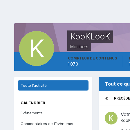
KooKLooK
Members
COMPTEUR DE CONTENUS
1 070
Tout ce qu
Toute l’activité
PRÉCÉD
CALENDRIER
Évènements
Votr
Koo
Commentaires de l’évènement