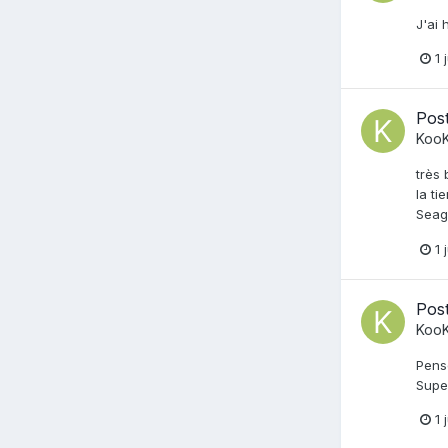
J'ai
1 
Post
Koo
très 
la ti
Seaga
1 
Post
Koo
Pens
Supe
1 