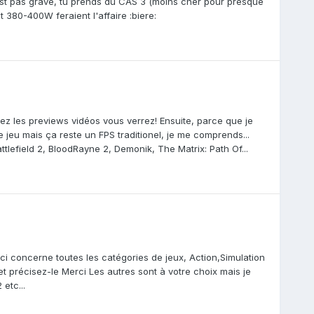
'est pas grave, tu prends du CAS 3 (moins cher pour presque
380-400W feraient l'affaire :biere:
dez les previews vidéos vous verrez! Ensuite, parce que je
e jeu mais ça reste un FPS traditionel, je me comprends...
tlefield 2, BloodRayne 2, Demonik, The Matrix: Path Of...
eci concerne toutes les catégories de jeux, Action,Simulation
et précisez-le Merci Les autres sont à votre choix mais je
etc...