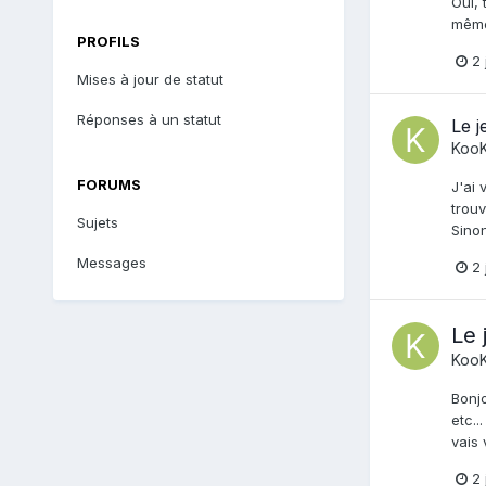
Oui, 
même 
PROFILS
2 
Mises à jour de statut
Réponses à un statut
Le j
Koo
FORUMS
J'ai 
trouv
Sujets
Sinon
Messages
2 
Le 
Koo
Bonjo
etc..
vais 
2 