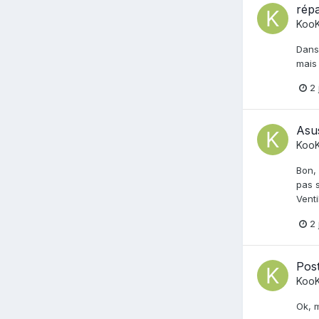
rép
Koo
Dans 
mais 
2 
Asu
Koo
Bon, 
pas s
Venti
2 
Post
Koo
Ok, m