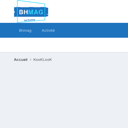
Bhmag
Activité
Accueil
KooKLooK