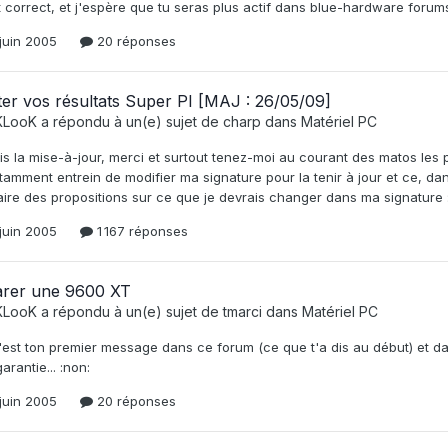
 correct, et j'espère que tu seras plus actif dans blue-hardware forums 
juin 2005
20 réponses
er vos résultats Super PI [MAJ : 26/05/09]
KLooK
a répondu à un(e) sujet de
charp
dans
Matériel PC
is la mise-à-jour, merci et surtout tenez-moi au courant des matos les p
amment entrein de modifier ma signature pour la tenir à jour et ce, da
ire des propositions sur ce que je devrais changer dans ma signature :
juin 2005
1 167 réponses
arer une 9600 XT
KLooK
a répondu à un(e) sujet de
tmarci
dans
Matériel PC
est ton premier message dans ce forum (ce que t'a dis au début) et da
garantie... :non:
juin 2005
20 réponses