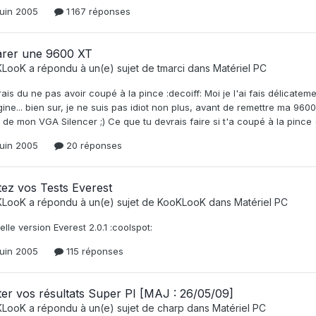
juin 2005
1 167 réponses
arer une 9600 XT
KLooK
a répondu à un(e) sujet de
tmarci
dans
Matériel PC
ais du ne pas avoir coupé à la pince :decoiff: Moi je l'ai fais délicateme
gine... bien sur, je ne suis pas idiot non plus, avant de remettre ma 9600
 de mon VGA Silencer ;) Ce que tu devrais faire si t'a coupé à la pince (
juin 2005
20 réponses
ez vos Tests Everest
KLooK
a répondu à un(e) sujet de
KooKLooK
dans
Matériel PC
lle version Everest 2.0.1 :coolspot:
juin 2005
115 réponses
er vos résultats Super PI [MAJ : 26/05/09]
KLooK
a répondu à un(e) sujet de
charp
dans
Matériel PC