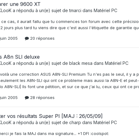
arer une 9600 XT
KLooK
a répondu à un(e) sujet de
tmarci
dans
Matériel PC
ce cas, il aurait fallu que tu commences ton forum avec cette précision..
2 jours plus tard tu viens dire que c'est aussi l'étiquette de garantie que
juin 2005
20 réponses
s A8n SLI deluxe
KLooK
a répondu à un(e) sujet de
black mesa
dans
Matériel PC
voilà une correction ASUS A8N-SLI Premium Tu n'es pas le seul, il y a 
eulement les A8N-SLI qui ont ce probleme mais aussi la A8N-E et peut-
lo A8N-SLI] Ils font une pétition, et sur ce que j'ai lu, ceux qui ont c
juin 2005
28 réponses
er vos résultats Super PI [MAJ : 26/05/09]
KLooK
a répondu à un(e) sujet de
charp
dans
Matériel PC
erci je fais la MAJ dans ma signature... +1 DFI :coolspot: