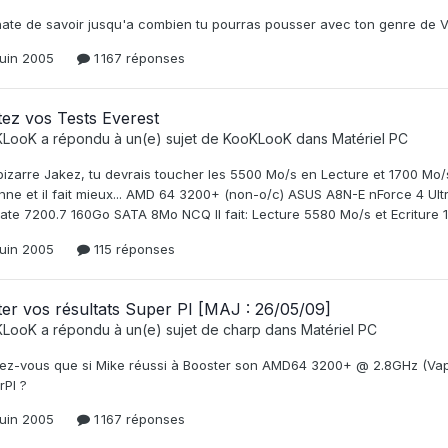
 hate de savoir jusqu'a combien tu pourras pousser avec ton genre de 
juin 2005
1 167 réponses
ez vos Tests Everest
KLooK
a répondu à un(e) sujet de
KooKLooK
dans
Matériel PC
bizarre Jakez, tu devrais toucher les 5500 Mo/s en Lecture et 1700 Mo
enne et il fait mieux... AMD 64 3200+ (non-o/c) ASUS A8N-E nForce 4 U
te 7200.7 160Go SATA 8Mo NCQ Il fait: Lecture 5580 Mo/s et Ecriture 18
juin 2005
115 réponses
er vos résultats Super PI [MAJ : 26/05/09]
KLooK
a répondu à un(e) sujet de
charp
dans
Matériel PC
ez-vous que si Mike réussi à Booster son AMD64 3200+ @ 2.8GHz (VapoC
rPI ?
juin 2005
1 167 réponses