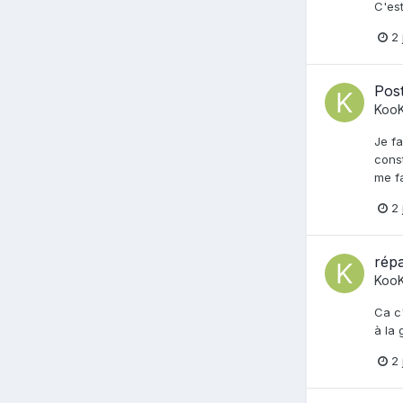
C'est
2 
Post
Koo
Je fa
const
me fa
2 
rép
Koo
Ca c'
à la 
2 