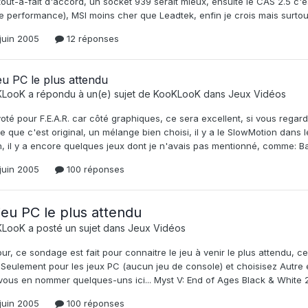
tout-à-fait d'accord, un socket 939 serait mieux, ensuite le CAS 2.5 c
performance), MSI moins cher que Leadtek, enfin je crois mais surtout 
juin 2005
12 réponses
eu PC le plus attendu
KLooK
a répondu à un(e) sujet de
KooKLooK
dans
Jeux Vidéos
voté pour F.E.A.R. car côté graphiques, ce sera excellent, si vous regar
e que c'est original, un mélange bien choisi, il y a le SlowMotion dans l
, il y a encore quelques jeux dont je n'avais pas mentionné, comme: Bat
juin 2005
100 réponses
jeu PC le plus attendu
KLooK
a posté un sujet dans
Jeux Vidéos
ur, ce sondage est fait pour connaitre le jeu à venir le plus attendu, c
. Seulement pour les jeux PC (aucun jeu de console) et choisisez Autre 
vous en nommer quelques-uns ici... Myst V: End of Ages Black & White 2 
juin 2005
100 réponses