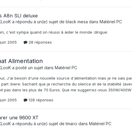
s A8n SLI deluxe
KLooK
a répondu à un(e) sujet de
black mesa
dans
Matériel PC
en, c'est sympa quand on réussi à aider le monde :dingue:
juin 2005
28 réponses
at Alimentation
KLooK
a posté un sujet dans
Matériel PC
ur, J'ai besoin d'une nouvelle source d'alimentation mais je ne sais pas
 part :biere: Sachant que je recherche du silence et de la stabilité (
oit pas dans les plus de 70 Euros. Que me suggerrez-vous 350W/400
juin 2005
128 réponses
arer une 9600 XT
KLooK
a répondu à un(e) sujet de
tmarci
dans
Matériel PC