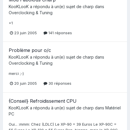
KooKLooK
a répondu à un(e) sujet de
charp
dans
Overclocking & Tuning
+1
23 juin 2005
141 réponses
Problème pour o/c
KooKLooK
a répondu à un(e) sujet de
charp
dans
Overclocking & Tuning
merci ;-)
20 juin 2005
30 réponses
{Conseil} Refroidissement CPU
KooKLooK
a répondu à un(e) sujet de
charp
dans
Matériel
PC
Oui... :mmm: Chez (LDLC) Le XP-90 = 39 Euros Le XP-90C =
55 Euros Le XP-120 = 55 Euros Bon, bizarre, mais le XP-90C