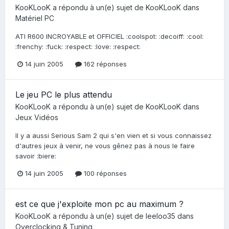
KooKLooK
a répondu à un(e) sujet de
KooKLooK
dans
Matériel PC
ATI R600 INCROYABLE et OFFICIEL :coolspot: :decoiff: :cool:
:frenchy: :fuck: :respect: :love: :respect:
14 juin 2005
162 réponses
Le jeu PC le plus attendu
KooKLooK
a répondu à un(e) sujet de
KooKLooK
dans
Jeux Vidéos
Il y a aussi Serious Sam 2 qui s'en vien et si vous connaissez
d'autres jeux à venir, ne vous gênez pas à nous le faire
savoir :biere:
14 juin 2005
100 réponses
est ce que j'exploite mon pc au maximum ?
KooKLooK
a répondu à un(e) sujet de
leeloo35
dans
Overclocking & Tuning