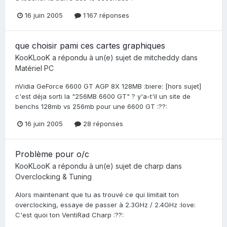
16 juin 2005
1 167 réponses
que choisir pami ces cartes graphiques
KooKLooK
a répondu à un(e) sujet de
mitcheddy
dans
Matériel PC
nVidia GeForce 6600 GT AGP 8X 128MB :biere: [hors sujet]
c'est déja sorti la "256MB 6600 GT" ? y'a-t'il un site de
benchs 128mb vs 256mb pour une 6600 GT :??:
16 juin 2005
28 réponses
Problème pour o/c
KooKLooK
a répondu à un(e) sujet de
charp
dans
Overclocking & Tuning
Alors maintenant que tu as trouvé ce qui limitait ton
overclocking, essaye de passer à 2.3GHz / 2.4GHz :love:
C'est quoi ton VentiRad Charp :??: