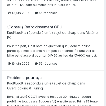
et le XP-120 sont au même prix :o Alors lequel...
19 juin 2005
55 réponses
{Conseil} Refroidissement CPU
KooKLooK
a répondu à un(e) sujet de
charp
dans
Matériel
PC
Pour ma part, il est hors de question que j'achète online
parce que mes parents n'ont pas confiance :/ Il faut voir si
Mike est d'accord pour ton XP-90 au lieu du XP-90C qui est...
19 juin 2005
55 réponses
Problème pour o/c
KooKLooK
a répondu à un(e) sujet de
charp
dans
Overclocking & Tuning
Bon, j'ai testé OCCT avec le test des 30 minutes (aucun
problème tout passe Successful) ensuite avec Prime95 toute
la nuit (10 heure et 30 minutes) de Test et Aucun Error et...