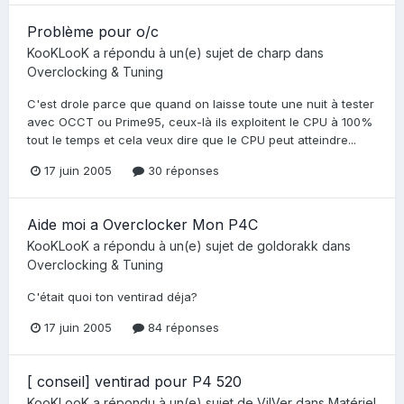
Problème pour o/c
KooKLooK
a répondu à un(e) sujet de
charp
dans
Overclocking & Tuning
C'est drole parce que quand on laisse toute une nuit à tester
avec OCCT ou Prime95, ceux-là ils exploitent le CPU à 100%
tout le temps et cela veux dire que le CPU peut atteindre...
17 juin 2005
30 réponses
Aide moi a Overclocker Mon P4C
KooKLooK
a répondu à un(e) sujet de
goldorakk
dans
Overclocking & Tuning
C'était quoi ton ventirad déja?
17 juin 2005
84 réponses
[ conseil] ventirad pour P4 520
KooKLooK
a répondu à un(e) sujet de
VilVer
dans
Matériel