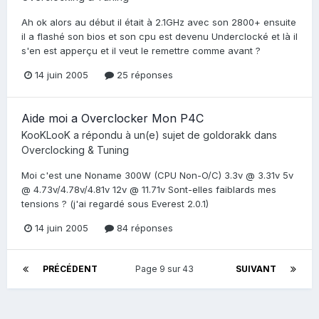
Ah ok alors au début il était à 2.1GHz avec son 2800+ ensuite
il a flashé son bios et son cpu est devenu Underclocké et là il
s'en est apperçu et il veut le remettre comme avant ?
14 juin 2005
25 réponses
Aide moi a Overclocker Mon P4C
KooKLooK
a répondu à un(e) sujet de
goldorakk
dans
Overclocking & Tuning
Moi c'est une Noname 300W (CPU Non-O/C) 3.3v @ 3.31v 5v
@ 4.73v/4.78v/4.81v 12v @ 11.71v Sont-elles faiblards mes
tensions ? (j'ai regardé sous Everest 2.0.1)
14 juin 2005
84 réponses
PRÉCÉDENT
Page 9 sur 43
SUIVANT