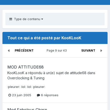
Type de contenu
Tout ce qui a été posté par KooKLooK
PRÉCÉDENT
Page 9 sur 43
SUIVANT
MOD ATTITUDE68
KooKLooK
a répondu à un(e) sujet de
attitude68
dans
Overclocking & Tuning
:pleurer: :lol: :lol: :pleurer:
23 juin 2005
6 réponses
Mod Fabolous Charp