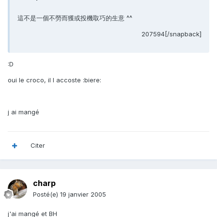
這不是一個不勞而獲或投機取巧的生意 ^^
207594[/snapback]
:D
oui le croco, il l accoste :biere:
j ai mangé
Citer
charp
Posté(e)
19 janvier 2005
j'ai mangé et BH