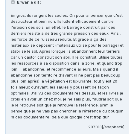
Erwan a dit :
En gros, ils rongent les saules, On pourrai penser que c'est
destructeur et bien non, Ils luttent efficacement contre
l'érosion des sols. En effet, le barrage construit par ces
derniers résiste à de tres grande préssion des eaux. Ainsi,
les force de ce ruisseau réduite. Et grace à ça des
matériaux se déposent (materiaux utilisé pour le barrage) et
stabilise le sol. Apres lorsque ils abandonnent leur terriers
car un castor construit son abri. Il le construit, utilise toutes
les ressources à sa disposition dans la zone, et quand trop
loin, il abandonne, et recommence ailleurs. Mais quand il
abandonne son territoire d'avant (il ne part pas beaucoup
plus loin après) la végétation est luxuriante, tout y est 20
fois mieux qu'avant, les saules y poussent de façon
optimales. J'ai vu des documentaires dessus, et les livres je
crois en avoir un chez moi, je ne sais plus, faudrai soit que
je le retrouve soit que je retrouve la référence. Bref, je
pense que je ne vais pas chercher la référence du bouquin
ni des documentaire, deja que google c'est trop dur.
207013[/snapback]