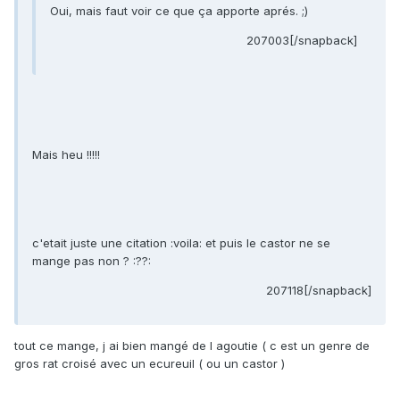
Oui, mais faut voir ce que ça apporte aprés. ;)
207003[/snapback]
Mais heu !!!!!
c'etait juste une citation :voila: et puis le castor ne se
mange pas non ? :??:
207118[/snapback]
tout ce mange, j ai bien mangé de l agoutie ( c est un genre de
gros rat croisé avec un ecureuil ( ou un castor )