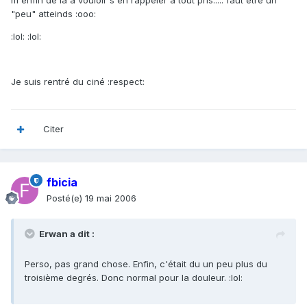
m'enfin de la a vouloir s'en rappeler a tout pris..... faut etre un
"peu" atteinds :ooo:
:lol: :lol:
Je suis rentré du ciné :respect:
Citer
fbicia
Posté(e)
19 mai 2006
Erwan a dit :
Perso, pas grand chose. Enfin, c'était du un peu plus du
troisième degrés. Donc normal pour la douleur. :lol: