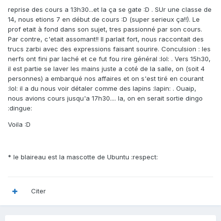
reprise des cours a 13h30...et la ça se gate :D . SUr une classe de
14, nous etions 7 en début de cours :D (super serieux ça!!). Le
prof etait à fond dans son sujet, tres passionné par son cours.
Par contre, c'etait assomant!! Il parlait fort, nous raccontait des
trucs zarbi avec des expressions faisant sourire. Conculsion : les
nerfs ont fini par laché et ce fut fou rire général :lol: . Vers 15h30,
il est partie se laver les mains juste a coté de la salle, on (soit 4
personnes) a embarqué nos affaires et on s'est tiré en courant
:lol: il a du nous voir détaler comme des lapins :lapin: . Ouaip,
nous avions cours jusqu'a 17h30.... la, on en serait sortie dingo
:dingue:
Voila :D
* le blaireau est la mascotte de Ubuntu :respect:
Citer