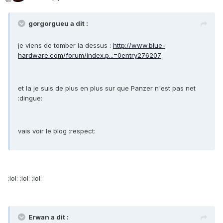
gorgorgueu a dit :
je viens de tomber la dessus :
http://www.blue-
hardware.com/forum/index.p...=0entry276207
et la je suis de plus en plus sur que Panzer n'est pas net
:dingue:
vais voir le blog :respect:
:lol: :lol: :lol:
Erwan a dit :