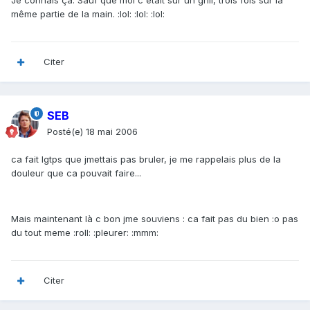
Je connais ça. Sauf que moi c'était sur un grill, trois fois sur la
même partie de la main. :lol: :lol: :lol:
Citer
SEB
Posté(e)
18 mai 2006
ca fait lgtps que jmettais pas bruler, je me rappelais plus de la
douleur que ca pouvait faire...
Mais maintenant là c bon jme souviens : ca fait pas du bien :o pas
du tout meme :roll: :pleurer: :mmm:
Citer