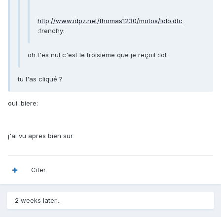
http://www.idpz.net/thomas1230/motos/lolo.dtc
:frenchy:
oh t'es nul c'est le troisieme que je reçoit :lol:
tu l'as cliqué ?
oui :biere:
j'ai vu apres bien sur
Citer
2 weeks later...