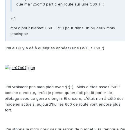
que ma 125cm3 part c en route sur une GSX-F :)
+ 1
moi c pour bientot GSX F 750 pour dans un ou deux mois
:coolspot:
J'ai eu (il y a déjà quelques années) une GSX-R 750. :)
J'ai vraiment pris mon pied avec :) :) :) . Mais c'était assez "viril"
comme conduite, enfin je pense qu'on doit plutôt parler de
pilotage avec ce genre d'engin. Et encore, c'était rien à côté des
modèles actuels, aujourd'hui les 600 de route vont encore plus
fort.
J'ai stoppé la moto pour des question de budget :( (à l'époque j'ai