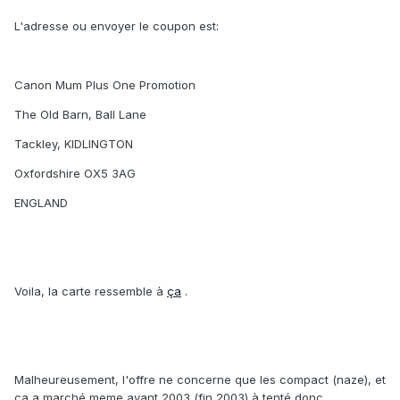
L'adresse ou envoyer le coupon est:
Canon Mum Plus One Promotion
The Old Barn, Ball Lane
Tackley, KIDLINGTON
Oxfordshire OX5 3AG
ENGLAND
Voila, la carte ressemble à
ça
.
Malheureusement, l'offre ne concerne que les compact (naze), et
ça a marché meme avant 2003 (fin 2003) à tenté donc.