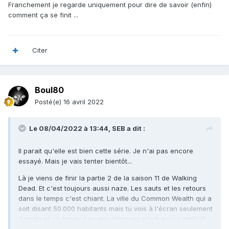
Franchement je regarde uniquement pour dire de savoir (enfin)
comment ça se finit ...
Citer
Boul80
Posté(e)
16 avril 2022
Le 08/04/2022 à 13:44,
SEB
a dit :
Il parait qu'elle est bien cette série. Je n'ai pas encore
essayé. Mais je vais tenter bientôt...
Là je viens de finir la partie 2 de la saison 11 de Walking
Dead. Et c'est toujours aussi naze. Les sauts et les retours
dans le temps c'est chiant. La ville du Common Wealth qui a
soit disant 50.000 habitants mais tu vois à l'écran seulement
3 pelés et un tondu. Les mini intrigues n'ont aucun intérrêt.