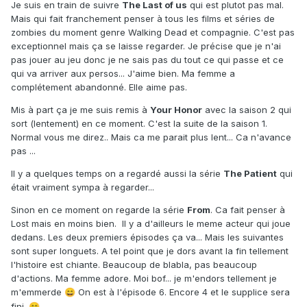
Je suis en train de suivre
The Last of us
qui est plutot pas mal.
Mais qui fait franchement penser à tous les films et séries de
zombies du moment genre Walking Dead et compagnie. C'est pas
exceptionnel mais ça se laisse regarder. Je précise que je n'ai
pas jouer au jeu donc je ne sais pas du tout ce qui passe et ce
qui va arriver aux persos... J'aime bien. Ma femme a
complétement abandonné. Elle aime pas.
Mis à part ça je me suis remis à
Your Honor
avec la saison 2 qui
sort (lentement) en ce moment. C'est la suite de la saison 1.
Normal vous me direz.. Mais ca me parait plus lent... Ca n'avance
pas ...
Il y a quelques temps on a regardé aussi la série
The Patient
qui
était vraiment sympa à regarder...
Sinon en ce moment on regarde la série
From
. Ca fait penser à
Lost mais en moins bien. Il y a d'ailleurs le meme acteur qui joue
dedans. Les deux premiers épisodes ça va... Mais les suivantes
sont super longuets. A tel point que je dors avant la fin tellement
l'histoire est chiante. Beaucoup de blabla, pas beaucoup
d'actions. Ma femme adore. Moi bof... je m'endors tellement je
m'emmerde
On est à l'épisode 6. Encore 4 et le supplice sera
😄
fini.
😁