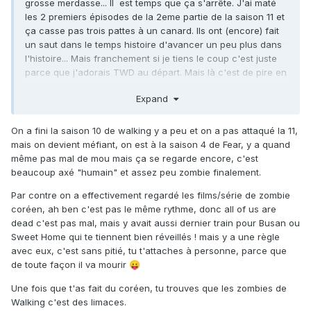
grosse merdasse... Il est temps que ça s'arrête. J'ai maté
les 2 premiers épisodes de la 2eme partie de la saison 11 et
ça casse pas trois pattes à un canard. Ils ont (encore) fait
un saut dans le temps histoire d'avancer un peu plus dans
l'histoire... Mais franchement si je tiens le coup c'est juste
parce que j'adorais TWD au départ. Mais là c'est de pire en
pire....
Expand
Et que dire de Fear The Walking et Walking Dead Beyond qui
sont d'une nullité sans pareille.
On a fini la saison 10 de walking y a peu et on a pas attaqué la 11,
mais on devient méfiant, on est à la saison 4 de Fear, y a quand
Par contre si vous voulez une série de zombies
même pas mal de mou mais ça se regarde encore, c'est
intéressantes et originales, il y a la série coréenne "All of us
beaucoup axé "humain" et assez peu zombie finalement.
are dead" qui est vraiment top. J'espere qu"il y aura une
saison 2.
Par contre on a effectivement regardé les films/série de zombie
coréen, ah ben c'est pas le même rythme, donc all of us are
dead c'est pas mal, mais y avait aussi dernier train pour Busan ou
Sweet Home qui te tiennent bien réveillés ! mais y a une règle
avec eux, c'est sans pitié, tu t'attaches à personne, parce que
de toute façon il va mourir
😛
Une fois que t'as fait du coréen, tu trouves que les zombies de
Walking c'est des limaces.