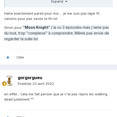
Ca tourne en rond. Franchement je regarde uniquement
Expand
pour dire de savoir (enfin) comment ça se finit ...
Haha exactement pareil pour moi ... je me suis pas tapé 10
saisons pour pas savoir la fin lol
"
Moon Knight
" j'ai vu 3 épisodes mais j'aime pas
Sinon pour
du tout, trop "complexe" à comprendre. Même pas envie de
regarder la suite lol.
Citer
gorgorgueu
Posté(e)
23 avril 2022
en effet... cela me fait penser que je n'ai pas repris les walking
dead justement ^^