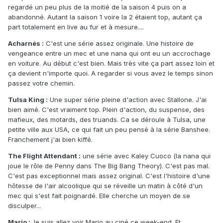
regardé un peu plus de la moitié de la saison 4 puis on a
abandonné. Autant la saison 1 voire la 2 étaient top, autant ça
part totalement en live au fur et à mesure....
Acharnés :
C'est une série assez originale. Une histoire de
vengeance entre un mec et une nana qui ont eu un accrochage
en voiture. Au début c'est bien. Mais très vite ça part assez loin et
ça devient n'importe quoi. A regarder si vous avez le temps sinon
passez votre chemin.
Tulsa King :
Une super série pleine d'action avec Stallone. J'ai
bien aimé. C'est vraiment top. Plein d'action, du suspense, des
mafieux, des motards, des truands. Ca se déroule à Tulsa, une
petite ville aux USA, ce qui fait un peu pensé à la série Banshee.
Franchement j'ai bien kiffé.
The Flight Attendant :
une série avec Kaley Cuoco (la nana qui
joue le rôle de Penny dans The Big Bang Theory). C'est pas mal.
C'est pas exceptionnel mais assez original. C'est l'histoire d'une
hôtesse de l'air alcoolique qui se réveille un matin à côté d'un
mec qui s'est fait poignardé. Elle cherche un moyen de se
disculper...
Mario :
Je suis allez voir Mario au ciné ce week-end. Et