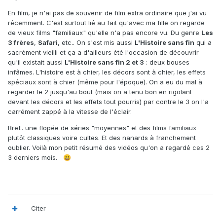
En film, je n'ai pas de souvenir de film extra ordinaire que j'ai vu
récemment. C'est surtout lié au fait qu'avec ma fille on regarde
de vieux films "familiaux" qu'elle n'a pas encore vu. Du genre
Les
3 frères
,
Safari
, etc.. On s'est mis aussi
L'Histoire sans fin
qui a
sacrément vieilli et ça a d'ailleurs été l'occasion de découvrir
qu'il existait aussi
L'Histoire sans fin 2 et 3
: deux bouses
infâmes. L'histoire est à chier, les décors sont à chier, les effets
spéciaux sont à chier (même pour l'époque).
On a eu du mal à
regarder le 2 jusqu'au bout (mais on a tenu bon en rigolant
devant les décors et les effets tout pourris) par contre le 3 on l'a
carrément zappé à la vitesse de l'éclair.
Bref.. une flopée de séries "moyennes" et des films familiaux
plutôt classiques voire cultes. Et des nanards à franchement
oublier. Voilà mon petit résumé des vidéos qu'on a regardé ces 2
3 derniers mois.
😃
Citer