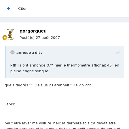
Citer
gorgorgueu
Posté(e)
27 août 2007
anneso a dit :
Pfff ils ont annoncé 37°, hier le thermométre affichait 45° en
pleine cagne :dingue:
quels degrés ?? Celsius ? Farenheit ? Kelvin ???
:lapin:
peut etre laver ma voiture :heu: la derniere fois ça devait etre
l'année derniere et la je me suis fais un petit chemin de boue et ...