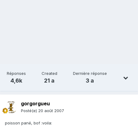
Réponses
Created
Dernière réponse
4,6k
21 a
3 a
gorgorgueu
Posté(e)
20 août 2007
poisson pané, bof :voila: