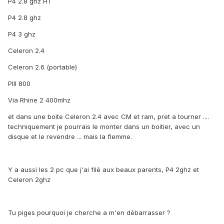
P4 2.8 ghz HT
P4 2.8 ghz
P4 3 ghz
Celeron 2.4
Celeron 2.6 (portable)
PIII 800
Via Rhine 2 400mhz
et dans une boite Celeron 2.4 avec CM et ram, pret a tourner ....
techniquement je pourrais le monter dans un boitier, avec un
disque et le revendre ... mais la flemme.
Y a aussi les 2 pc que j'ai filé aux beaux parents, P4 2ghz et
Celeron 2ghz
Tu piges pourquoi je cherche a m'en débarrasser ?