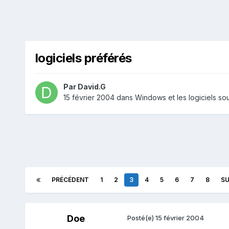
logiciels préférés
Par
David.G
15 février 2004
dans
Windows et les logiciels s
PRÉCÉDENT
1
2
3
4
5
6
7
8
SU
Doe
Posté(e)
15 février 2004