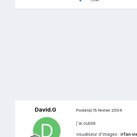
David.G
Posté(e)
15 février 2004
j'ai oublié
visualiseur d'images :
irfan v