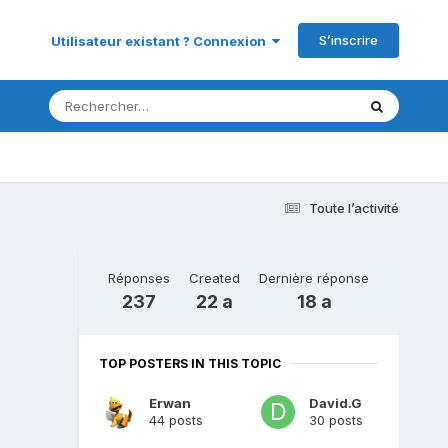
S’inscrire
Utilisateur existant ? Connexion
Toute l’activité
Réponses
Created
Dernière réponse
237
22 a
18 a
TOP POSTERS IN THIS TOPIC
Erwan
David.G
44 posts
30 posts