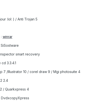
ur :lol: ) / Anti Trojan 5
 :
winrar
/ SiSostware
 Inspector smart recovery
 cd 3.3.4.1
 7 /Illustrator 10 / corel draw 9 / Mgi photosuite 4
2 2.4
 2 / Quarkxpress 4
 / DvdxcopyXpress