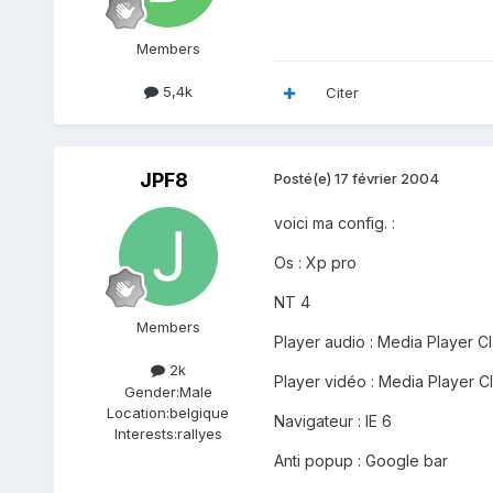
Members
5,4k
Citer
JPF8
Posté(e)
17 février 2004
voici ma config. :
Os : Xp pro
NT 4
Members
Player audio : Media Player Cl
2k
Player vidéo : Media Player C
Gender:
Male
Location:
belgique
Navigateur : IE 6
Interests:
rallyes
Anti popup : Google bar