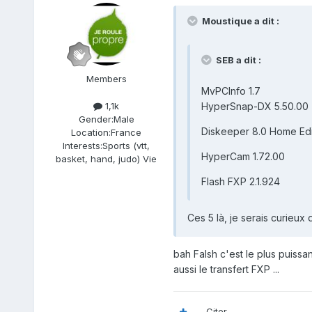
Moustique a dit :
SEB a dit :
Members
MvPCInfo 1.7
HyperSnap-DX 5.50.00
1,1k
Gender:
Male
Diskeeper 8.0 Home Edi
Location:
France
Interests:
Sports (vtt,
HyperCam 1.72.00
basket, hand, judo) Vie
Flash FXP 2.1.924
Ces 5 là, je serais curieux 
bah Falsh c'est le plus puissa
aussi le transfert FXP ...
Citer