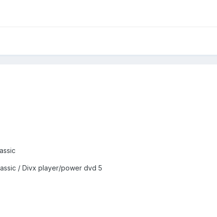
assic
lassic / Divx player/power dvd 5