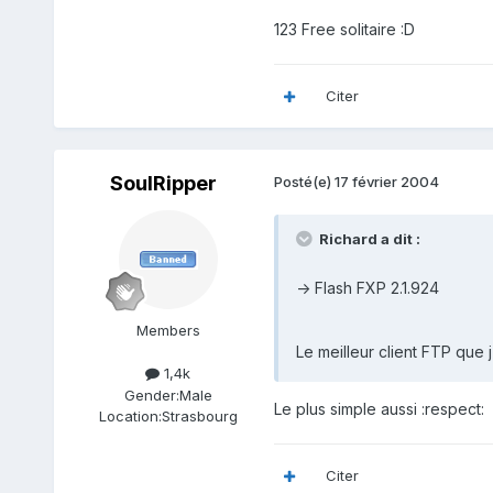
123 Free solitaire :D
Citer
SoulRipper
Posté(e)
17 février 2004
Richard a dit :
-> Flash FXP 2.1.924
Members
Le meilleur client FTP que j'
1,4k
Gender:
Male
Le plus simple aussi :respect:
Location:
Strasbourg
Citer