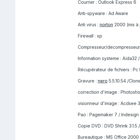
Courrier : Outlook Express 6
Anti-spyware : Ad Aware
Anti virus :
norton
2000 (mis à jo
Firewall : xp
Compresseur/decompresseur
Information systeme : Aïda32 
Récupérateur de fichiers : Pc
Gravure :
nero
5.5.10.54 /Clone
correction d'image : Photoshop
visionneur d'image : Acdsee 3
Pao : Pagemaker 7 / Indesign
Copie DVD : DVD Shrink 3.1.5
Bureautique : MS Office 2000