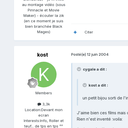
au montage vidéo (sous
Pinnacle et Movie
Maker) - écouter la zik
(en ce moment je suis
bien branchée Black
Mages)
Citer
kost
Posté(e)
12 juin 2004
cygale a dit :
kost a dit :
Members
un petit bijou sorti de l
3,3k
Location:
Devant mon
J'aime bien ces films mai
ecran
Rien n'est inventé :voila:
Interests:
Info, Roller et
teuf... de tps en tps ^^