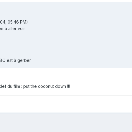
04, 05:46 PM)
e à aller voir
a BO est à gerber
lef du film : put the coconut down !!!