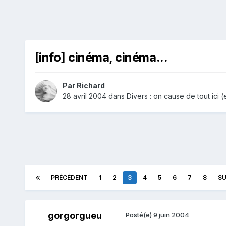
[info] cinéma, cinéma...
Par
Richard
28 avril 2004
dans
Divers : on cause de tout ici (e
PRÉCÉDENT
1
2
3
4
5
6
7
8
SU
gorgorgueu
Posté(e)
9 juin 2004