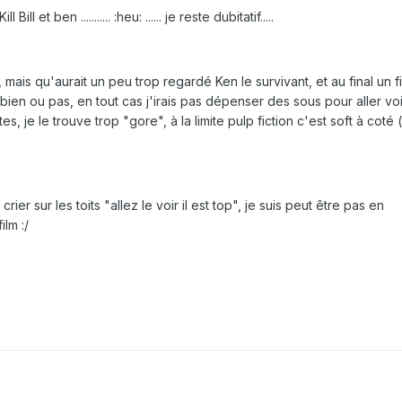
l et ben ........... :heu: ...... je reste dubitatif.....
, mais qu'aurait un peu trop regardé Ken le survivant, et au final un f
t bien ou pas, en tout cas j'irais pas dépenser des sous pour aller voir
es, je le trouve trop "gore", à la limite pulp fiction c'est soft à coté
rier sur les toits "allez le voir il est top", je suis peut être pas en
lm :/