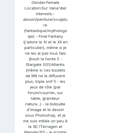
Gender:
Female
Location:
Sur Vana'diel
Interests:
-
dessin/peinture/sculptu
re
(fantastique/mythologo
qie) - Final Fantasy
(j'adore le XI et le XII en
particulier), même si je
ne les ai pas tous fais
(bouh la honte !) -
Stargate SG1/Atlantis
(même si ces boulets
de M6 ne le diffusent
plus, triple snif !) - les
jeux de rôle (par
forum/courrier, sur
table, grandeur
nature...) - la bidouille
d'image et le dessin
sous Photoshop, et je
me suis initiée un peu à
la 3D (Terragen et
Blender3D) - je m'initie