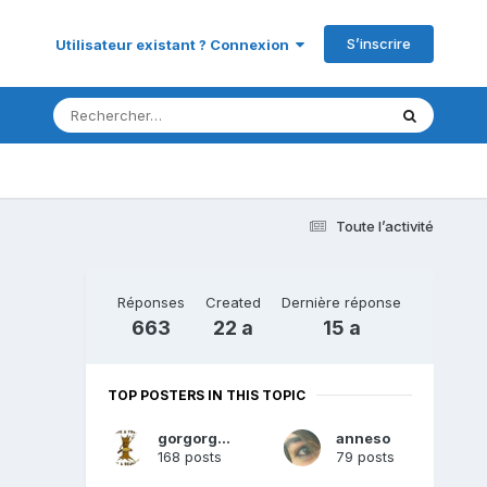
S’inscrire
Utilisateur existant ? Connexion
Toute l’activité
Réponses
Created
Dernière réponse
663
22 a
15 a
TOP POSTERS IN THIS TOPIC
gorgorgueu
anneso
168 posts
79 posts