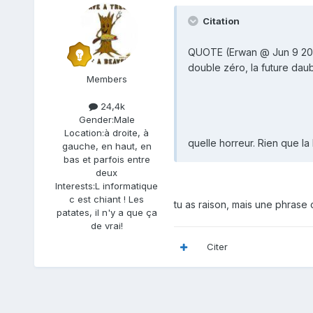
Citation
QUOTE (Erwan @ Jun 9 20
double zéro, la future daub
Members
24,4k
Gender:
Male
Location:
à droite, à
quelle horreur. Rien que l
gauche, en haut, en
bas et parfois entre
deux
Interests:
L informatique
c est chiant ! Les
tu as raison, mais une phrase c
patates, il n'y a que ça
de vrai!
Citer