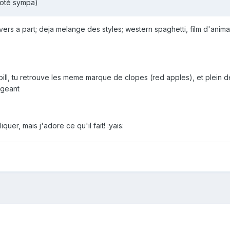
coté sympa)
ivers a part; deja melange des styles; western spaghetti, film d'anima
l bill, tu retrouve les meme marque de clopes (red apples), et plein d
a geant
uer, mais j'adore ce qu'il fait! :yais: