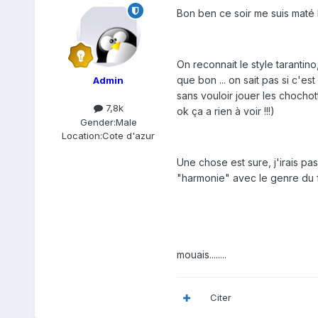
Bon ben ce soir me suis maté Kill Bil
On reconnait le style tarantino
que bon ... on sait pas si c'es
Admin
sans vouloir jouer les chochott
7,8k
ok ça a rien à voir !!!)
Gender:
Male
Location:
Cote d'azur
Une chose est sure, j'irais pas c
"harmonie" avec le genre du fi
mouais........
Citer