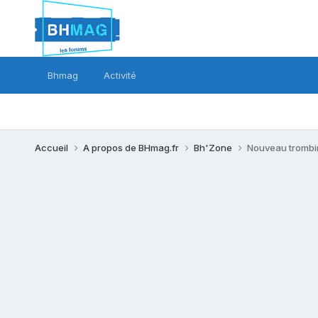
Bhmag
Activité
Accueil
A propos de BHmag.fr
Bh'Zone
Nouveau trombin