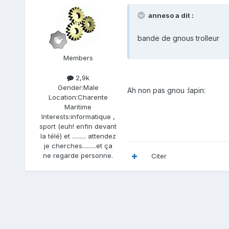
anneso a dit :
bande de gnous trolleur
Members
2,9k
Gender:
Male
Ah non pas gnou :lapin:
Location:
Charente
Maritime
Interests:
informatique ,
sport (euh! enfin devant
la télé) et ......... attendez
je cherches.........et ça
ne regarde personne.
Citer