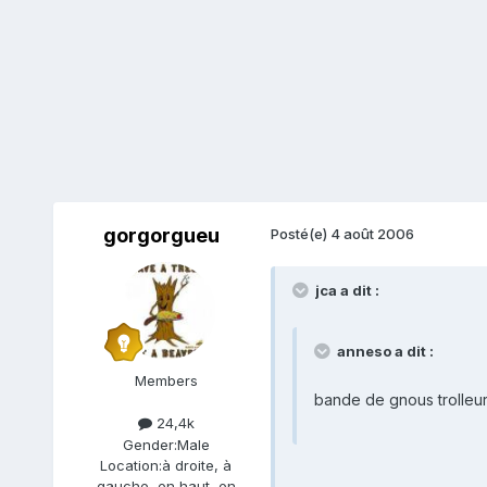
gorgorgueu
Posté(e)
4 août 2006
jca a dit :
anneso a dit :
Members
bande de gnous trolleu
24,4k
Gender:
Male
Location:
à droite, à
gauche, en haut, en