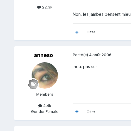
22,3k
Non, les jambes pensent mieux
Citer
anneso
Posté(e)
4 août 2006
:heu: pas sur
Members
4,4k
Gender:
Female
Citer