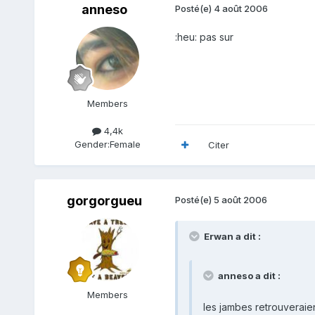
anneso
Posté(e)
4 août 2006
:heu: pas sur
Members
4,4k
Gender:
Female
Citer
gorgorgueu
Posté(e)
5 août 2006
Erwan a dit :
anneso a dit :
Members
les jambes retrouveraient