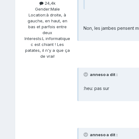
24,4k
Gender:
Male
Location:
à droite, à
gauche, en haut, en
bas et parfois entre
Non, les jambes pensent mi
deux
Interests:
L informatique
c est chiant ! Les
patates, il n'y a que ça
de vrai!
anneso a dit :
:heu: pas sur
anneso a dit :