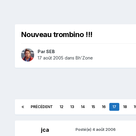
Nouveau trombino !!!
Par
SEB
17 août 2005
dans
Bh'Zone
PRÉCÉDENT
12
13
14
15
16
17
18
1
jca
Posté(e)
4 août 2006