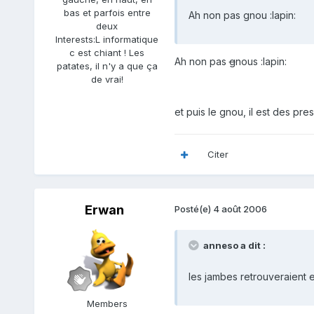
bas et parfois entre
Ah non pas gnou :lapin:
deux
Interests:
L informatique
c est chiant ! Les
Ah non pas
g
nous :lapin:
patates, il n'y a que ça
de vrai!
et puis le gnou, il est des pres
Citer
Erwan
Posté(e)
4 août 2006
anneso a dit :
les jambes retrouveraient el
Members