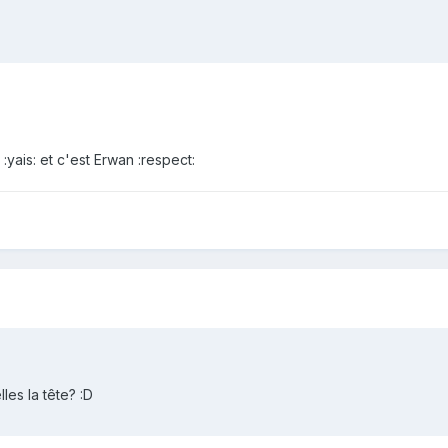
 :yais: et c'est Erwan :respect:
les la tête? :D