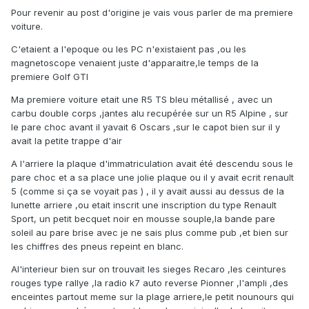
Pour revenir au post d'origine je vais vous parler de ma premiere
voiture.
C'etaient a l'epoque ou les PC n'existaient pas ,ou les
magnetoscope venaient juste d'apparaitre,le temps de la
premiere Golf GTI
Ma premiere voiture etait une R5 TS bleu métallisé , avec un
carbu double corps ,jantes alu recupérée sur un R5 Alpine , sur
le pare choc avant il yavait 6 Oscars ,sur le capot bien sur il y
avait la petite trappe d'air
A l'arriere la plaque d'immatriculation avait été descendu sous le
pare choc et a sa place une jolie plaque ou il y avait ecrit renault
5 (comme si ça se voyait pas ) , il y avait aussi au dessus de la
lunette arriere ,ou etait inscrit une inscription du type Renault
Sport, un petit becquet noir en mousse souple,la bande pare
soleil au pare brise avec je ne sais plus comme pub ,et bien sur
les chiffres des pneus repeint en blanc.
Al'interieur bien sur on trouvait les sieges Recaro ,les ceintures
rouges type rallye ,la radio k7 auto reverse Pionner ,l'ampli ,des
enceintes partout meme sur la plage arriere,le petit nounours qui