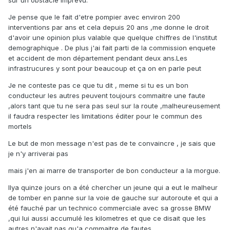
sur un obstacle imprevu.
Je pense que le fait d'etre pompier avec environ 200
interventions par ans et cela depuis 20 ans ,me donne le droit
d'avoir une opinion plus valable que quelque chiffres de l'institut
demographique . De plus j'ai fait parti de la commission enquete
et accident de mon département pendant deux ans.Les
infrastrucures y sont pour beaucoup et ça on en parle peut
Je ne conteste pas ce que tu dit , meme si tu es un bon
conducteur les autres peuvent toujours commaitre une faute
,alors tant que tu ne sera pas seul sur la route ,malheureusement
il faudra respecter les limitations éditer pour le commun des
mortels
Le but de mon message n'est pas de te convaincre , je sais que
je n'y arriverai pas
mais j'en ai marre de transporter de bon conducteur a la morgue.
Ilya quinze jours on a été chercher un jeune qui a eut le malheur
de tomber en panne sur la voie de gauche sur autoroute et qui a
été fauché par un technico commerciale avec sa grosse BMW
,qui lui aussi accumulé les kilometres et que ce disait que les
autres n'avait pas qu'a commaitre de fautes.